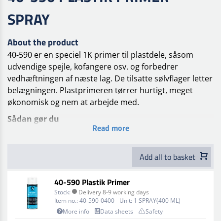
SPRAY
About the product
40-590 er en speciel 1K primer til plastdele, såsom
udvendige spejle, kofangere osv. og forbedrer
vedhæftningen af næste lag. De tilsatte sølvflager letter
belægningen. Plastprimeren tørrer hurtigt, meget
økonomisk og nem at arbejde med.
Sådan gør du
Read more
Afrens emnet for støv og snavs, ryst plastikprimer
grundigt i 2min, og påfør i 1 sprøjtegang. Lagtykkelse 3-
Add all to basket
5 µ.
Primeren er støvtør efter 15 minutter, og berøringstør
40-590 Plastik Primer
efter 30-40 minutter ved 20 grader.
Stock:
Delivery 8-9 working days
Item no.:
40-590-0400
Unit:
1 SPRAY(400 ML)
Sprøjt med en afstand på 15-25 cm fra emnet.
More info
Data sheets
Safety