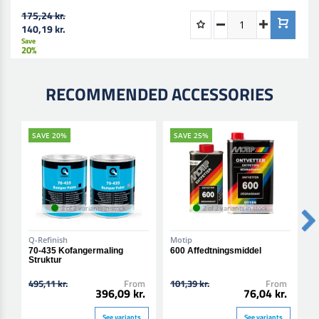
175,24 kr.
140,19 kr.
Save
20%
RECOMMENDED ACCESSORIES
SAVE 20%
SAVE 25%
2 of 2 variants in stock
2 of 2 variants in stock
Q-Refinish
Motip
Q
70-435 Kofangermaling
600 Affedtningsmiddel
7
Struktur
S
495,11 kr.
From
101,39 kr.
From
1
396,09 kr.
76,04 kr.
See variants
See variants