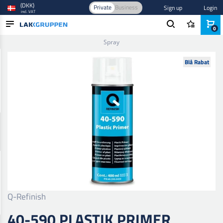
(DKK)
Private
Business
Sign up
Login
incl. VAT
0
Home
/
Maling og lak
/
Autolak
/
Primer
/
40-590 Plastik Primer
Spray
PRODUCTS
Blå Rabat
BLOG
BRANDS
NEW IN
Q-Refinish
40-590 PLASTIK PRIMER