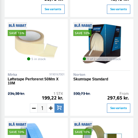
See variants
See variants
BLÅ RABAT
BLÅ RABAT
SAVE 15%
SAVE 10%
5 in stock
1 of 2 variants in stock
Mirka
Norton
9190167001
Løftetape Perforeret 50Mm X
Skumtape Standard
10M
234,38 kr.
1 STK
330,73 kr.
From
199,22 kr.
297,65 kr.
See variants
BLÅ RABAT
BLÅ RABAT
SAVE 10%
SAVE 10%