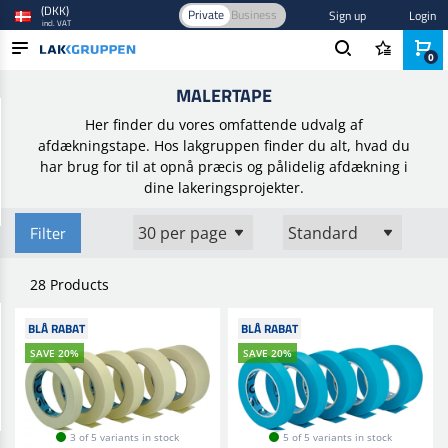
(DKK)
Private
Business
Sign up
Login
incl. VAT
0
Home
/
Smart repair
/
Lakreparation
/
Malertape
MALERTAPE
PRODUCTS
Her finder du vores omfattende udvalg af
BLOG
afdækningstape. Hos lakgruppen finder du alt, hvad du
har brug for til at opnå præcis og pålidelig afdækning i
BRANDS
dine lakeringsprojekter.
NEW IN
Filter
28 Products
BLÅ RABAT
BLÅ RABAT
SAVE 20%
SAVE 20%
3 of 5 variants in stock
5 of 5 variants in stock