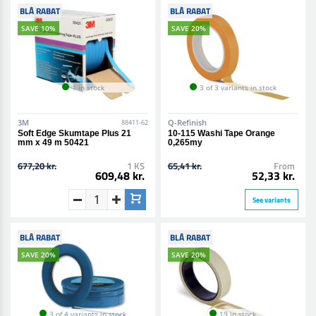
BLÅ RABAT
BLÅ RABAT
SAVE 10%
SAVE 20%
1 in stock
3 of 3 variants in stock
3M
Q-Refinish
88411-62
Soft Edge Skumtape Plus 21
10-115 Washi Tape Orange
mm x 49 m 50421
0,265my
677,20 kr.
1 KS
65,41 kr.
From
609,48 kr.
52,33 kr.
See variants
BLÅ RABAT
BLÅ RABAT
SAVE 20%
SAVE 20%
3 of 4 variants in stock
19 in stock