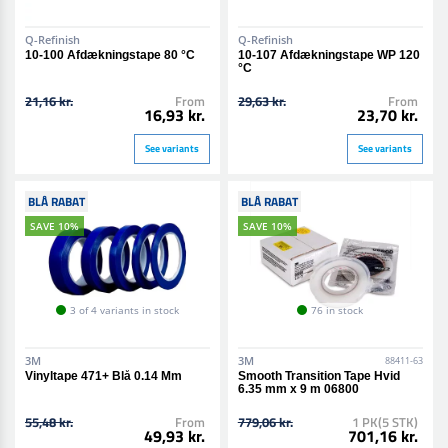
Q-Refinish
Q-Refinish
10-100 Afdækningstape 80 °C
10-107 Afdækningstape WP 120
°C
21,16 kr.
From
29,63 kr.
From
16,93 kr.
23,70 kr.
See variants
See variants
BLÅ RABAT
BLÅ RABAT
SAVE 10%
SAVE 10%
3 of 4 variants in stock
76 in stock
3M
3M
88411-63
Vinyltape 471+ Blå 0.14 Mm
Smooth Transition Tape Hvid
6.35 mm x 9 m 06800
55,48 kr.
From
779,06 kr.
1 PK(5 STK)
49,93 kr.
701,16 kr.