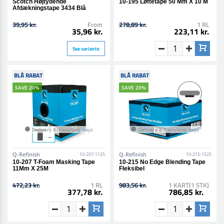
Scotch Højtydende
10-195 Løftetape 50 Mm X 10 M
Afdækningstape 3434 Blå
39,95 kr.
From
278,89 kr.
1 RL
35,96 kr.
223,11 kr.
See variants
BLÅ RABAT
BLÅ RABAT
SAVE 20%
SAVE 20%
Delivery 8-9 working days
Delivery 8-9 working days
Q-Refinish
Q-Refinish
10-207-1125
10-215-1525
10-207 T-Foam Masking Tape
10-215 No Edge Blending Tape
11Mm X 25M
Fleksibel
472,23 kr.
1 RL
983,56 kr.
1 KART(1 STK)
377,78 kr.
786,85 kr.