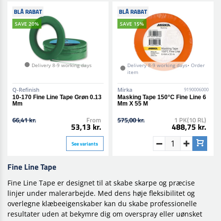
BLÅ RABAT
BLÅ RABAT
SAVE 20%
SAVE 15%
Delivery 8-9 working days
Delivery 8-9 working days• Order
item
Q-Refinish
Mirka
9190006000
10-170 Fine Line Tape Grøn 0.13
Masking Tape 150°C Fine Line 6
Mm
Mm X 55 M
66,41 kr.
From
575,00 kr.
1 PK(10 RL)
53,13 kr.
488,75 kr.
See variants
Fine Line Tape
Fine Line Tape er designet til at skabe skarpe og præcise
linjer under malerarbejde. Med dens høje fleksibilitet og
overlegne klæbeeigenskaber kan du skabe professionelle
resultater uden at bekymre dig om overspray eller uønsket