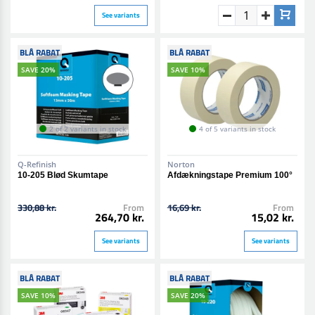
See variants
BLÅ RABAT
BLÅ RABAT
SAVE 20%
SAVE 10%
2 of 2 variants in stock
4 of 5 variants in stock
Q-Refinish
Norton
10-205 Blød Skumtape
Afdækningstape Premium 100°
330,88 kr.
From
16,69 kr.
From
264,70 kr.
15,02 kr.
See variants
See variants
BLÅ RABAT
BLÅ RABAT
SAVE 10%
SAVE 20%