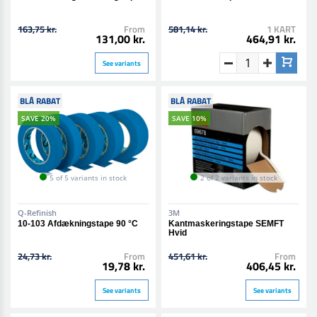
163,75 kr.
From
581,14 kr.
1 KART
131,00 kr.
464,91 kr.
See variants
BLÅ RABAT
BLÅ RABAT
SAVE 20%
SAVE 10%
5 of 5 variants in stock
2 of 2 variants in stock
Q-Refinish
3M
10-103 Afdækningstape 90 °C
Kantmaskeringstape SEMFT
Hvid
24,73 kr.
From
451,61 kr.
From
19,78 kr.
406,45 kr.
See variants
See variants