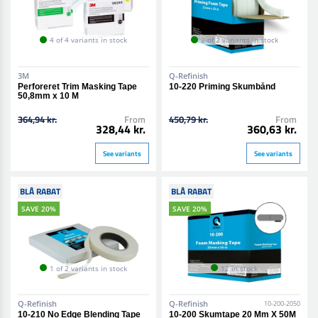
4 of 4 variants in stock
2 of 2 variants in stock
3M
Q-Refinish
Perforeret Trim Masking Tape
10-220 Priming Skumbånd
50,8mm x 10 M
364,94 kr.
From
450,79 kr.
From
328,44 kr.
360,63 kr.
See variants
See variants
BLÅ RABAT
BLÅ RABAT
SAVE 20%
SAVE 20%
1 of 2 variants in stock
12 in stock
Q-Refinish
Q-Refinish
10-200-2050
10-210 No Edge Blending Tape
10-200 Skumtape 20 Mm X 50M