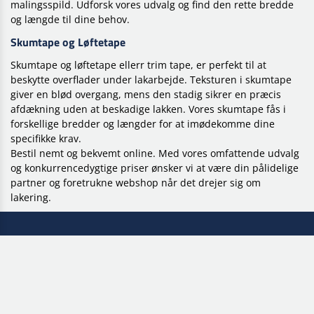
malingsspild. Udforsk vores udvalg og find den rette bredde
og længde til dine behov.
Skumtape og Løftetape
Skumtape og løftetape ellerr trim tape, er perfekt til at
beskytte overflader under lakarbejde. Teksturen i skumtape
giver en blød overgang, mens den stadig sikrer en præcis
afdækning uden at beskadige lakken. Vores skumtape fås i
forskellige bredder og længder for at imødekomme dine
specifikke krav.
Bestil nemt og bekvemt online. Med vores omfattende udvalg
og konkurrencedygtige priser ønsker vi at være din pålidelige
partner og foretrukne webshop når det drejer sig om
lakering.
Buy instantly
+10.000
EASY ACCOUNT CREATION
DIFFERENT PRODUCTS IN STOCK