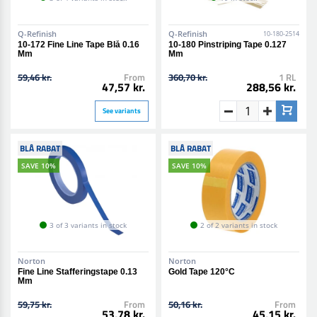
Q-Refinish
Q-Refinish
10-180-2514
10-172 Fine Line Tape Blå 0.16
10-180 Pinstriping Tape 0.127
Mm
Mm
59,46 kr.
From
360,70 kr.
1 RL
47,57 kr.
288,56 kr.
See variants
BLÅ RABAT
BLÅ RABAT
SAVE 10%
SAVE 10%
3 of 3 variants in stock
2 of 2 variants in stock
Norton
Norton
Fine Line Stafferingstape 0.13
Gold Tape 120°C
Mm
59,75 kr.
From
50,16 kr.
From
53,78 kr.
45,15 kr.