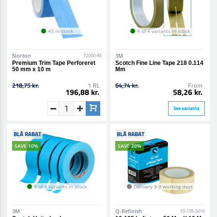
43 in stock
4 of 4 variants in stock
Norton
3M
72000-45
Premium Trim Tape Perforeret
Scotch Fine Line Tape 218 0.114
50 mm x 10 m
Mm
218,75 kr.
1 RL
64,74 kr.
From
196,88 kr.
58,26 kr.
See variants
BLÅ RABAT
BLÅ RABAT
SAVE 10%
SAVE 20%
4 of 4 variants in stock
Delivery 8-9 working days
3M
Q-Refinish
10-195-5010