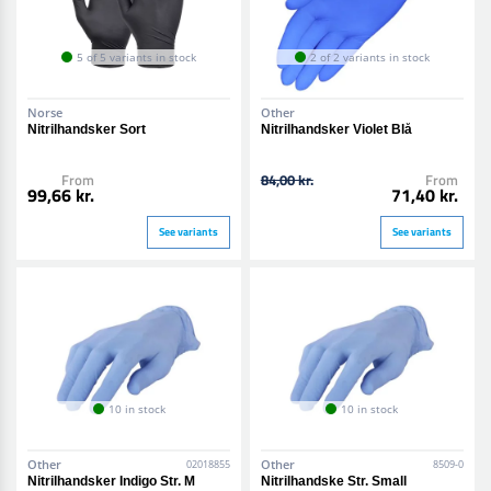
5 of 5 variants in stock
2 of 2 variants in stock
Norse
Other
Nitrilhandsker Sort
Nitrilhandsker Violet Blå
From
84,00 kr.
From
99,66 kr.
71,40 kr.
See variants
See variants
10 in stock
10 in stock
Other
Other
02018855
8509-0
Nitrilhandsker Indigo Str. M
Nitrilhandske Str. Small