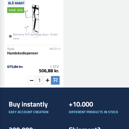
BLÅ RABAT
SAVE 25%
Delivery 8-9 working days• Order
item
Tork
88720-15
Handskedispenser
675,84 kr.
1 STK
506,88 kr.
Buy instantly
+10.000
EASY ACCOUNT CREATION
DIFFERENT PRODUCTS IN STOCK