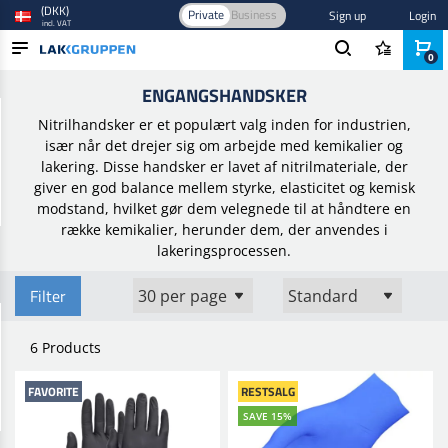
(DKK)
Private
Business
Sign up
Login
incl. VAT
0
Home
/
Sikkerhedsudstyr
/
Håndværn
/
Engangshandsker
ENGANGSHANDSKER
PRODUCTS
Nitrilhandsker er et populært valg inden for industrien,
BLOG
især når det drejer sig om arbejde med kemikalier og
lakering. Disse handsker er lavet af nitrilmateriale, der
BRANDS
giver en god balance mellem styrke, elasticitet og kemisk
modstand, hvilket gør dem velegnede til at håndtere en
NEW IN
række kemikalier, herunder dem, der anvendes i
lakeringsprocessen.
Filter
6 Products
FAVORITE
RESTSALG
SAVE 15%