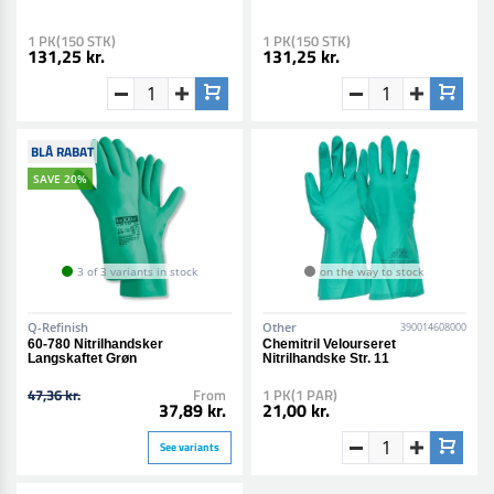
1 PK(150 STK)
1 PK(150 STK)
131,25 kr.
131,25 kr.
BLÅ RABAT
SAVE 20%
3 of 3 variants in stock
on the way to stock
Q-Refinish
Other
390014608000
60-780 Nitrilhandsker
Chemitril Velourseret
Langskaftet Grøn
Nitrilhandske Str. 11
47,36 kr.
From
1 PK(1 PAR)
37,89 kr.
21,00 kr.
See variants