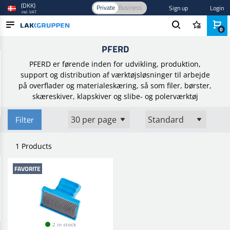
(DKK)
Private
Business
Sign up
Login
incl. VAT
0
Home
/
Brands
/
Pferd
PFERD
PRODUCTS
PFERD er førende inden for udvikling, produktion,
BLOG
support og distribution af værktøjsløsninger til arbejde
på overflader og materialeskæring, så som filer, børster,
BRANDS
skæreskiver, klapskiver og slibe- og polerværktøj
NEW IN
Filter
1 Products
FAVORITE
2 in stock