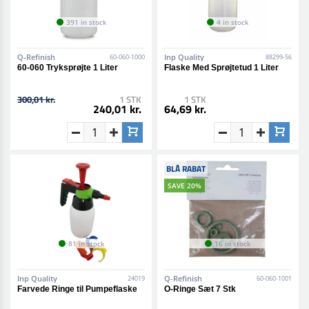
391 in stock
4 in stock
Q-Refinish
Inp Quality
60-060-1000
88299-56
60-060 Tryksprøjte 1 Liter
Flaske Med Sprøjtetud 1 Liter
300,01 kr.
1 STK
1 STK
240,01 kr.
64,69 kr.
BLÅ RABAT
SAVE 20%
81 in stock
16 in stock
Inp Quality
Q-Refinish
24019
60-060-1001
Farvede Ringe til Pumpeflaske
O-Ringe Sæt 7 Stk