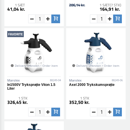
1 SÆT
206,14 kr.
1 SÆT(7 STK)
41,04 kr.
164,91 kr.
FAVORITE
Delivery unknown • Order item
Delivery unknown • Order item
Marolex
Marolex
88249-04
88249-06
In1500V Tryksprøjte Viton 1.5
Axel 2000 Trykskumsprøjte
Liter
1 STK
1 STK
326,45 kr.
352,50 kr.