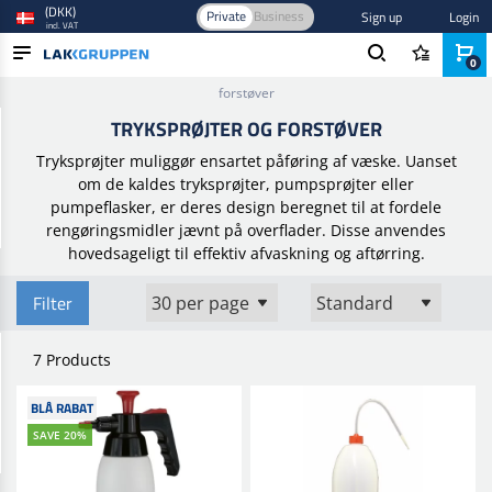
(DKK)
Private
Business
Sign up
Login
incl. VAT
0
Home
/
Værktøj og inventar
/
Håndværktøj
/
Tryksprøjter og
forstøver
PRODUCTS
TRYKSPRØJTER OG FORSTØVER
BLOG
Tryksprøjter muliggør ensartet påføring af væske. Uanset
om de kaldes tryksprøjter, pumpsprøjter eller
BRANDS
pumpeflasker, er deres design beregnet til at fordele
rengøringsmidler jævnt på overflader. Disse anvendes
NEW IN
hovedsageligt til effektiv afvaskning og aftørring.
Filter
7 Products
BLÅ RABAT
SAVE 20%