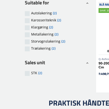
Suitable for
BLÅ RA
SAVE 2
(2)
Autolakering
(2)
Karosseriteknik
(2)
Klargøring
(2)
Metallakering
(2)
Storvognslakering
(2)
Trælakering
Q-Refin
Sales unit
90-20
Cm
(2)
STK
7.498,75
PRAKTISK HÅNDTE