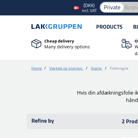
(DKK)
Private
Busin
incl. VAT
PRODUCTS
B
Cheap delivery
O
Many delivery options
W
d
Home
/
Værktøj og inventar
/
Vogne
/
Folievogne
Hvis din afdækningsfolie i
håndt
Refine by
2 Prod