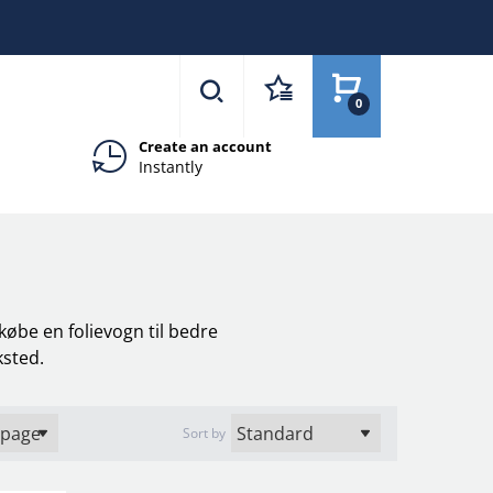
0
Create an account
Instantly
købe en folievogn til bedre
ksted.
Sort by