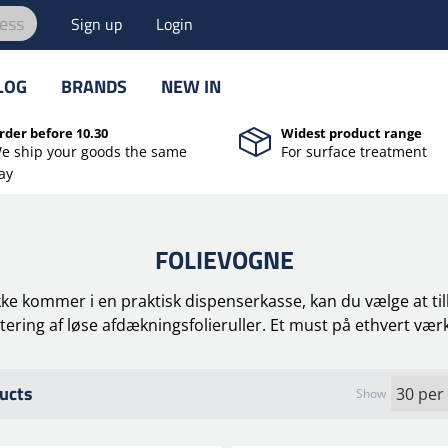
ess
Sign up
Login
LOG
BRANDS
NEW IN
rder before 10.30
Widest product range
e ship your goods the same
For surface treatment
ay
FOLIEVOGNE
kke kommer i en praktisk dispenserkasse, kan du vælge at til
ering af løse afdækningsfolieruller. Et must på ethvert vær
ucts
Show