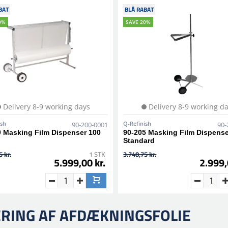
BAT
BLÅ RABAT
0%
SAVE 20%
Delivery 8-9 working days
Delivery 8-9 working d
ish
Q-Refinish
90-200-0001
90-
0 Masking Film Dispenser 100
90-205 Masking Film Dispense
Standard
 kr.
1 STK
3.748,75 kr.
5.999,00 kr.
2.999,
RING AF AFDÆKNINGSFOLIE