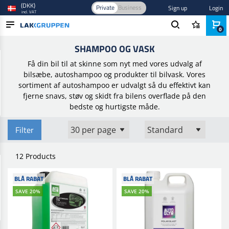
(DKK)
Private
Business
Sign up
Login
incl. VAT
0
Home
/
Bilpleje og polering
/
Bilen Udvendig
/
Shampoo og vask
SHAMPOO OG VASK
PRODUCTS
Få din bil til at skinne som nyt med vores udvalg af
BLOG
bilsæbe, autoshampoo og produkter til bilvask. Vores
sortiment af autoshampoo er udvalgt så du effektivt kan
BRANDS
fjerne snavs, støv og skidt fra bilens overflade på den
bedste og hurtigste måde.
NEW IN
Filter
12 Products
BLÅ RABAT
BLÅ RABAT
SAVE 20%
SAVE 20%