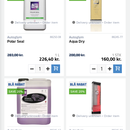
Delivery unknown • Order item
Delivery unknown • Order item
Autoglym
Autoglym
88250-08
88245-77
Polar Seal
Aqua Dry
283,00 kr.
1 L
200,00 kr.
1 STK
226,40 kr.
160,00 kr.
BLÅ RABAT
BLÅ RABAT
SAVE 20%
SAVE 20%
Delivery unknown • Order item
Delivery unknown • Order item