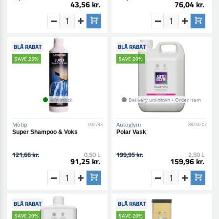
43,56 kr.
76,04 kr.
BLÅ RABAT
BLÅ RABAT
SAVE 25%
SAVE 20%
4 in stock
Delivery unknown • Order item
Motip
Autoglym
000743
88250-07
Super Shampoo & Voks
Polar Vask
121,66 kr.
0,50 L
199,95 kr.
2,50 L
91,25 kr.
159,96 kr.
BLÅ RABAT
BLÅ RABAT
SAVE 20%
SAVE 20%