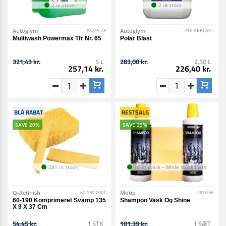
3 in stock
2 in stock
Autoglym
Autoglym
88245-28
POLARBLAST
Multiwash Powermax Tfr Nr. 65
Polar Blast
321,43 kr.
5 L
283,00 kr.
2,50 L
257,14 kr.
226,40 kr.
BLÅ RABAT
RESTSALG
SAVE 20%
SAVE 25%
281 in stock
11 in stock • While stock lasts
Q-Refinish
Motip
60-190-0001
000756
60-190 Komprimeret Svamp 135
Shampoo Vask Og Shine
X 9 X 37 Cm
54,45 kr.
1 STK
101,39 kr.
1 SÆT