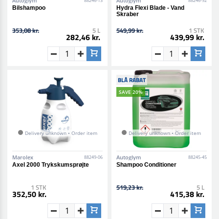
Autoglym
Autoglym
88246-13
88246-92
Bilshampoo
Hydra Flexi Blade - Vand
Skraber
353,08 kr.
5 L
549,99 kr.
1 STK
282,46 kr.
439,99 kr.
BLÅ RABAT
SAVE 20%
Delivery unknown • Order item
Delivery unknown • Order item
Marolex
Autoglym
88249-06
88245-45
Axel 2000 Trykskumsprøjte
Shampoo Conditioner
1 STK
519,23 kr.
5 L
352,50 kr.
415,38 kr.