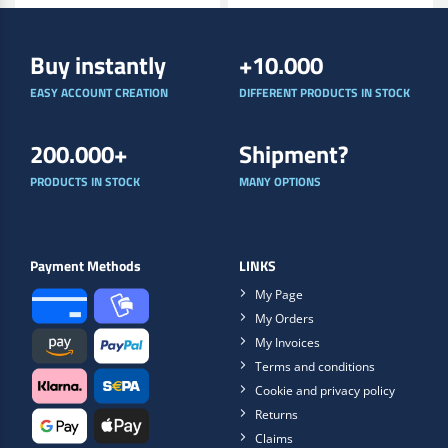
Buy instantly
+10.000
EASY ACCOUNT CREATION
DIFFERENT PRODUCTS IN STOCK
200.000+
Shipment?
PRODUCTS IN STOCK
MANY OPTIONS
Payment Methods
LINKS
My Page
My Orders
My Invoices
Terms and conditions
Cookie and privacy policy
Returns
Claims