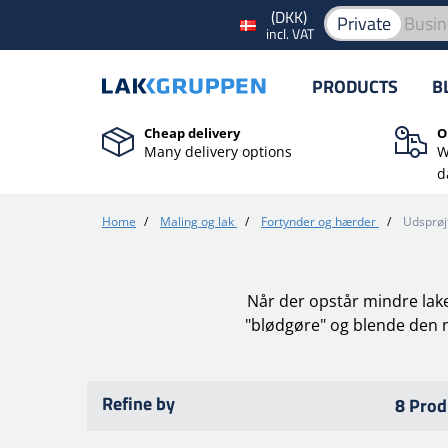
(DKK)
Private
Busin
incl. VAT
PRODUCTS
B
Cheap delivery
O
Many delivery options
W
d
Home
/
Maling og lak
/
Fortynder og hærder
/
Udsprøj
Når der opstår mindre laker
"blødgøre" og blende den 
Refine by
8 Prod