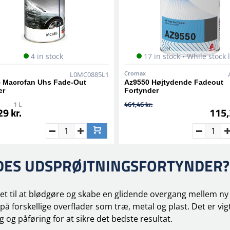
4 in stock
17 in stock • While stock 
Cromax
L0MC0885L1
 Macrofan Uhs Fade-Out
Az9550 Højtydende Fadeout
er
Fortynder
1 L
461,46 kr.
9 kr.
115,
ES UDSPRØJTNINGSFORTYNDER?
et til at blødgøre og skabe en glidende overgang mellem ny
å forskellige overflader som træ, metal og plast. Det er vig
 og påføring for at sikre det bedste resultat.