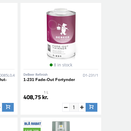
8 in stock
DeBeer Refinish
0085L0,4
D1-231/1
Out-
1-231 Fade-Out Fortynder
1 L
408,75 kr.
BLÅ RABAT
SAVE 20%