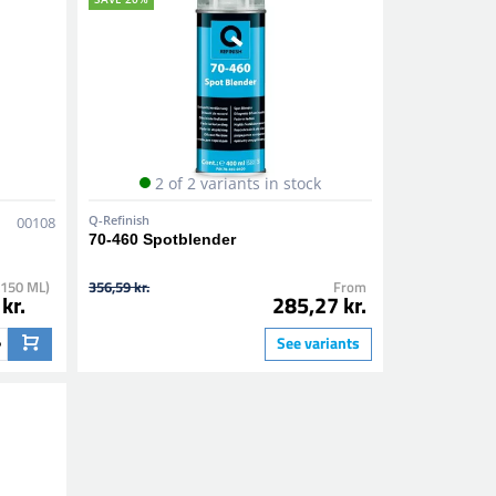
2 of 2 variants in stock
Q-Refinish
00108
70-460 Spotblender
(150 ML)
356,59 kr.
From
kr.
285,27 kr.
See variants