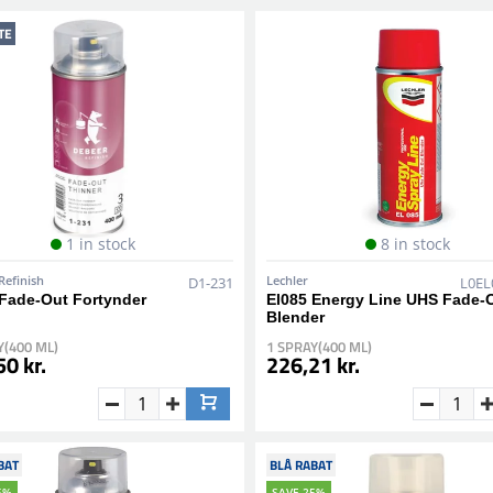
TE
1 in stock
8 in stock
Refinish
Lechler
D1-231
L0EL
 Fade-Out Fortynder
El085 Energy Line UHS Fade-
Blender
Y(400 ML)
1 SPRAY(400 ML)
0 kr.
226,21 kr.
BAT
BLÅ RABAT
5%
SAVE 25%