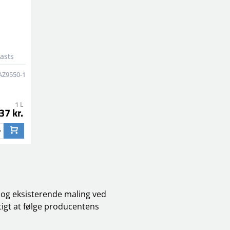
lasts
AZ9550-1
1 L
37 kr.
 og eksisterende maling ved
tigt at følge producentens