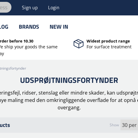
ess
Sign up
Login
LOG
BRANDS
NEW IN
rder before 10.30
Widest product range
e ship your goods the same
For surface treatment
ay
tningsfortynder
UDSPRØJTNINGSFORTYNDER
ingsfejl, ridser, stenslag eller mindre skader, kan udsprøjt
nye maling med den omkringliggende overflade for at opnå e
overgang.
ucts
Show