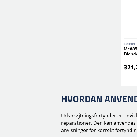
Lechler
Mc885
Blend
321,2
HVORDAN ANVEND
Udsprøjtningsfortynder er udvikl
reparationer. Den kan anvendes p
anvisninger for korrekt fortynding