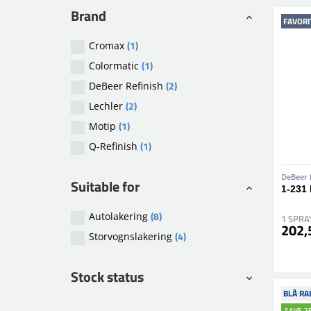
Brand
FAVORI
(1)
Cromax
(1)
Colormatic
(2)
DeBeer Refinish
(2)
Lechler
(1)
Motip
(1)
Q-Refinish
DeBeer 
Suitable for
1-231
(8)
Autolakering
1 SPRA
202,5
(4)
Storvognslakering
Stock status
BLÅ RA
SAVE 2