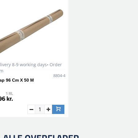
livery 8-9 working days• Order
em
8804-4
ap 96 Cm X 50 M
1 RL
6 kr.