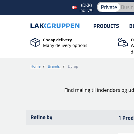
(DKK)
Private
Busin
incl. VAT
PRODUCTS
B
Cheap delivery
O
Many delivery options
W
d
Home
/
Brands
/
Dyrup
Find maling til indendørs og ud
Refine by
1 Prod