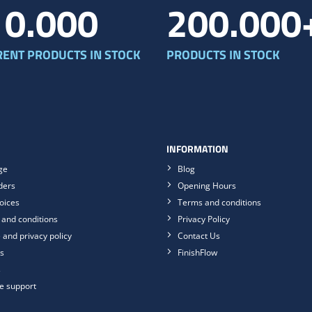
10.000
200.000
RENT PRODUCTS IN STOCK
PRODUCTS IN STOCK
INFORMATION
ge
Blog
ders
Opening Hours
oices
Terms and conditions
and conditions
Privacy Policy
 and privacy policy
Contact Us
s
FinishFlow
s
e support