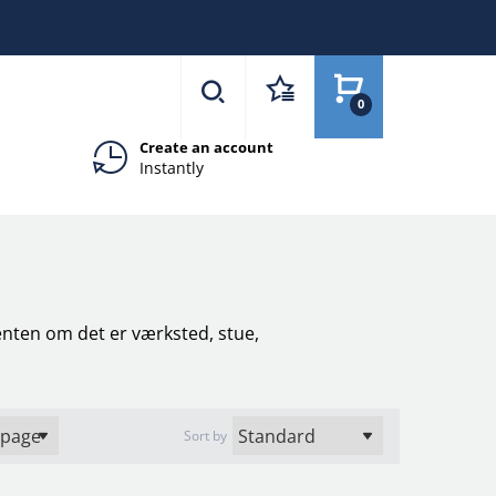
0
Create an account
Instantly
 enten om det er værksted, stue,
Sort by