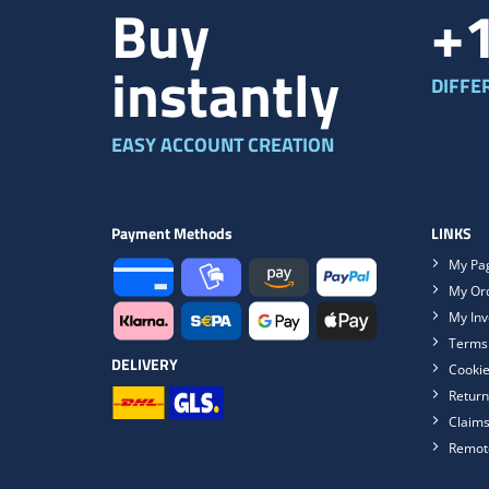
Buy
+
instantly
DIFFE
EASY ACCOUNT CREATION
Payment Methods
LINKS
My Pa
My Or
My Inv
Terms 
DELIVERY
Cookie
Return
Claim
Remot