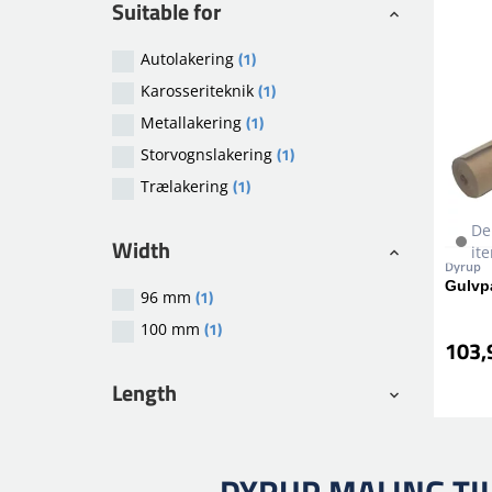
Suitable for
(1)
Autolakering
(1)
Karosseriteknik
(1)
Metallakering
(1)
Storvognslakering
(1)
Trælakering
De
Width
it
Dyrup
Gulvp
(1)
96 mm
(1)
100 mm
103,9
Length