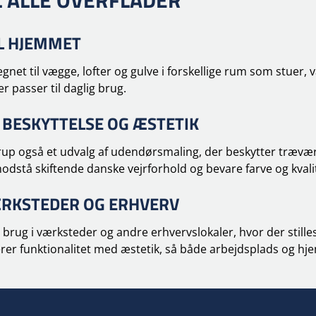
L ALLE OVERFLADER
L HJEMMET
egnet til vægge, lofter og gulve i forskellige rum som stuer
er passer til daglig brug.
 BESKYTTELSE OG ÆSTETIK
p også et udvalg af udendørsmaling, der beskytter træværk
modstå skiftende danske vejrforhold og bevare farve og kvalit
VÆRKSTEDER OG ERHVERV
 brug i værksteder og andre erhvervslokaler, hvor der stilles
r funktionalitet med æstetik, så både arbejdsplads og hjem 