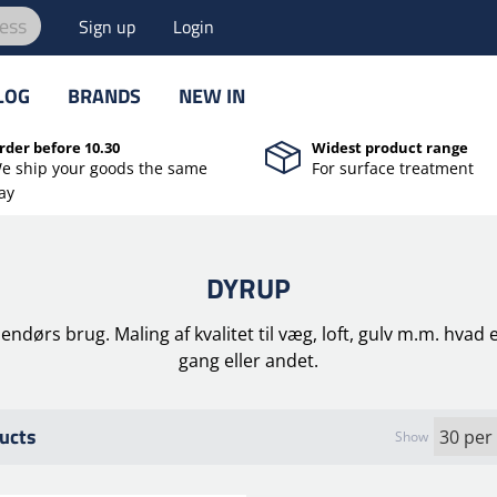
ess
Sign up
Login
LOG
BRANDS
NEW IN
rder before 10.30
Widest product range
e ship your goods the same
For surface treatment
ay
DYRUP
endørs brug. Maling af kvalitet til væg, loft, gulv m.m. hvad
gang eller andet.
ucts
Show