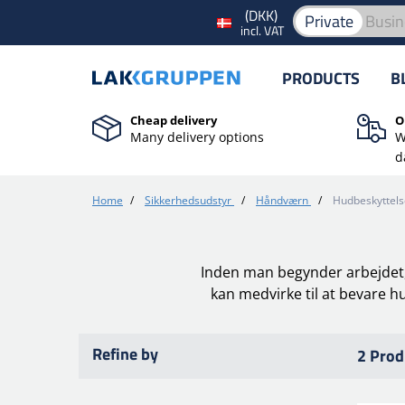
(DKK)
Private
Busin
incl. VAT
PRODUCTS
B
Cheap delivery
O
Many delivery options
W
d
Home
/
Sikkerhedsudstyr
/
Håndværn
/
Hudbeskyttels
Inden man begynder arbejdet
kan medvirke til at bevare h
Refine by
2 Prod