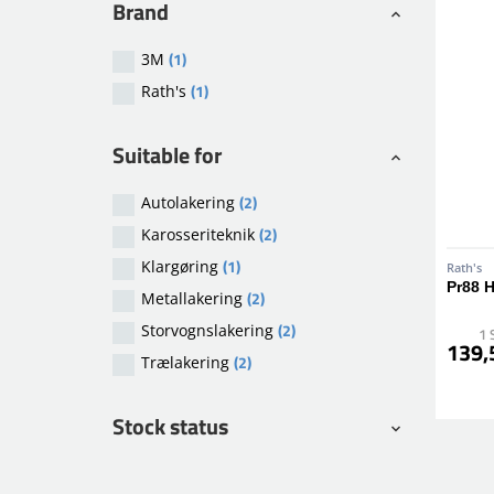
Brand
(1)
3M
(1)
Rath's
Suitable for
(2)
Autolakering
(2)
Karosseriteknik
(1)
Klargøring
Rath's
Pr88 
(2)
Metallakering
(2)
Storvognslakering
1 
139,5
(2)
Trælakering
Stock status