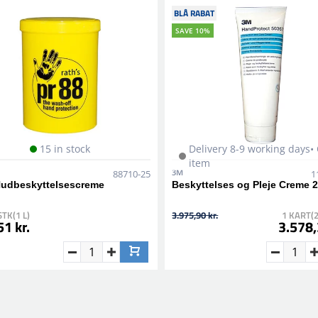
BLÅ RABAT
SAVE 10%
15 in stock
Delivery 8-9 working days•
item
3M
88710-25
1
Hudbeskyttelsescreme
Beskyttelses og Pleje Creme 
STK(1 L)
3.975,90 kr.
1 KART(
1 kr.
3.578,