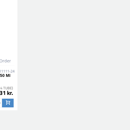
 Order
11111-24
250 Ml
24 TUBE)
31 kr.