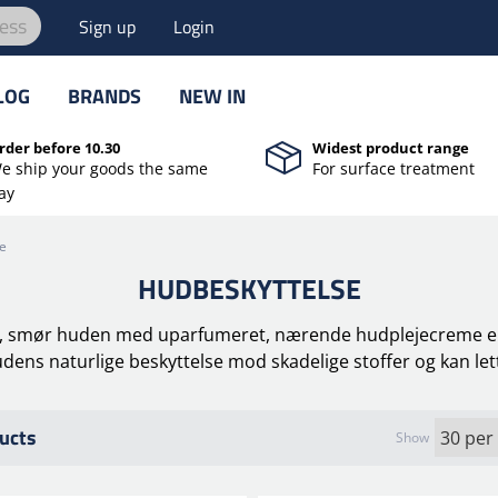
ess
Sign up
Login
LOG
BRANDS
NEW IN
rder before 10.30
Widest product range
e ship your goods the same
For surface treatment
ay
e
HUDBESKYTTELSE
, smør huden med uparfumeret, nærende hudplejecreme el
udens naturlige beskyttelse mod skadelige stoffer og kan l
ucts
Show