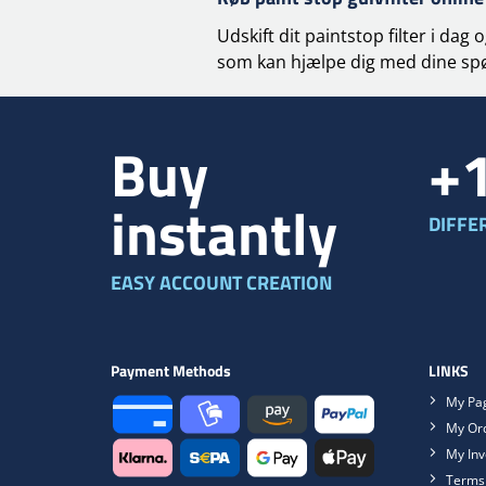
Udskift dit paintstop filter i da
som kan hjælpe dig med dine sp
Buy
+
instantly
DIFFE
EASY ACCOUNT CREATION
Payment Methods
LINKS
My Pa
My Or
My Inv
Terms 