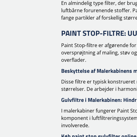
En almindelig type filter, der bru
luftbårne forurenende stoffer. Pain
fange partikler af forskellig størr
PAINT STOP-FILTRE: 
Paint Stop-filtre er afgørende for
oversprøjtning af maling, støv og
overflader.
Beskyttelse af Malerkabinens m
Disse filtre er typisk konstrueret
størrelser. De arbejder i harmoni m
Gulvfiltre i Malerkabinen: Hind
I malerkabiner fungerer Paint Stop
komponent i luftfiltreringssyste
involverede.
Køb paint stop gulvfilter online