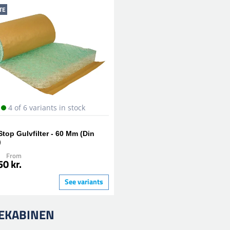
TE
4 of 6 variants in stock
Stop Gulvfilter - 60 Mm (Din
)
From
0 kr.
See variants
TEKABINEN