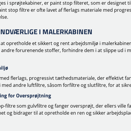
ges i sprøjtekabiner, er paint stop filteret, som er designet 
t stop filtre er ofte lavet af flerlags materiale med progressi
else.
UUNDVÆRLIGE I MALERKABINEN
 at opretholde et sikkert og rent arbejdsmiljø i malerkabinen
 andre forurenende stoffer, forhindre dem i at slippe ud i 
iljø
 med flerlags, progressivt tæthedsmateriale, der effektivt fan
ed andre luftfiltre, såsom forfiltre og slutfiltre, for at sikr
ring for Oversprøjtning
-filtre som gulvfiltre og fanger oversprøjt, der ellers ville fa
met og bidrager til at opretholde en ren og sikker arbejdspl