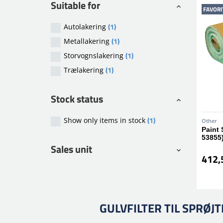
Suitable for
FAVORI
(1)
Autolakering
(1)
Metallakering
(1)
Storvognslakering
(1)
Trælakering
Stock status
(1)
Show only items in stock
Other
Paint 
53855
Sales unit
412,5
GULVFILTER TIL SPRØJ