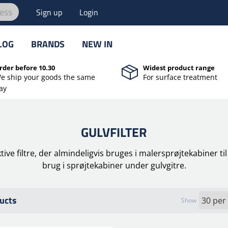
ess
Sign up
Login
LOG
BRANDS
NEW IN
rder before 10.30
Widest product range
e ship your goods the same
For surface treatment
ay
GULVFILTER
ktive filtre, der almindeligvis bruges i malersprøjtekabiner ti
brug i sprøjtekabiner under gulvgitre.
ucts
Show