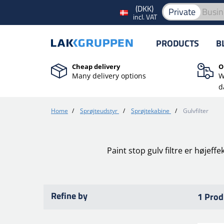
(DKK)
Private
Busin
incl. VAT
PRODUCTS
B
Cheap delivery
O
Many delivery options
W
d
Home
/
Sprøjteudstyr
/
Sprøjtekabine
/
Gulvfilter
Paint stop gulv filtre er højeffe
Refine by
1 Prod