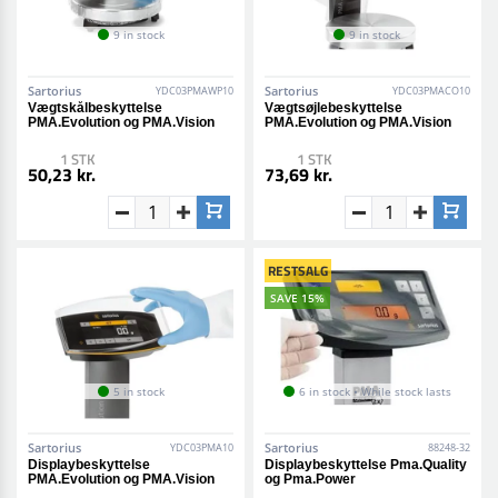
9 in stock
9 in stock
Sartorius
Sartorius
YDC03PMAWP10
YDC03PMACO10
Vægtskålbeskyttelse
Vægtsøjlebeskyttelse
PMA.Evolution og PMA.Vision
PMA.Evolution og PMA.Vision
1 STK
1 STK
50,23 kr.
73,69 kr.
RESTSALG
SAVE 15%
5 in stock
6 in stock • While stock lasts
Sartorius
Sartorius
YDC03PMA10
88248-32
Displaybeskyttelse
Displaybeskyttelse Pma.Quality
PMA.Evolution og PMA.Vision
og Pma.Power