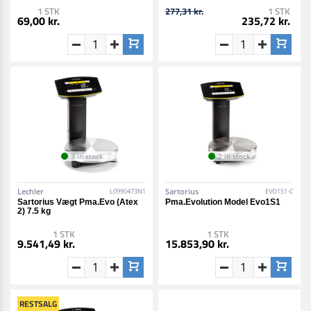
1 STK
277,31 kr.
1 STK
69,00 kr.
235,72 kr.
3 in stock
2 in stock
Lechler
Sartorius
L0990473N1
EVO1S1-C
Sartorius Vægt Pma.Evo (Atex
Pma.Evolution Model Evo1S1
2) 7.5 kg
1 STK
1 STK
9.541,49 kr.
15.853,90 kr.
RESTSALG