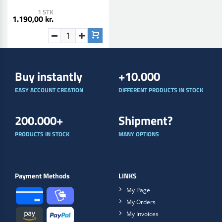
1 STK
1.190,00 kr.
Buy instantly
+10.000
EASY ACCOUNT CREATION
DIFFERENT PRODUCTS IN STOCK
200.000+
Shipment?
PRODUCTS IN STOCK
MANY OPTIONS
Payment Methods
LINKS
My Page
My Orders
My Invoices