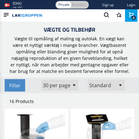
(DKK)
Private
Business
Sign up
Login
incl. VAT
0
Home
/
Blandeudstyr
/
Farveblanding
/
Vægte og tilbehør
VÆGTE OG TILBEHØR
PRODUCTS
Vægte til opmåling af maling og autolak.
En vægt kan
BLOG
være et nyttigt værktøj i mange brancher.
Vægtbaseret
opmåling eller blanding giver mulighed for at opnå
BRANDS
nøjagtig reproduktion af en given farveblanding, hvilket
er nyttigt, når man arbejder med gentagne opgaver eller
NEW IN
har brug for at matche en bestemt farvetone eller formel.
Filter
16 Products