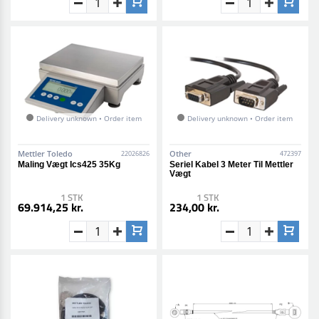
Delivery unknown • Order item
Delivery unknown • Order item
Mettler Toledo
Other
22026826
472397
Maling Vægt Ics425 35Kg
Seriel Kabel 3 Meter Til Mettler
Vægt
1 STK
1 STK
69.914,25 kr.
234,00 kr.