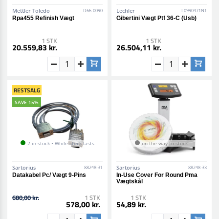
Mettler Toledo
Lechler
D66-0090
L0990471N1
Rpa455 Refinish Vægt
Gibertini Vægt Ptf 36-C (Usb)
1 STK
1 STK
20.559,83 kr.
26.504,11 kr.
RESTSALG
SAVE 15%
2 in stock • While stock lasts
on the way to stock
Sartorius
Sartorius
88248-31
88248-33
Datakabel Pc/ Vægt 9-Pins
In-Use Cover For Round Pma
Vægtskål
680,00 kr.
1 STK
1 STK
578,00 kr.
54,89 kr.