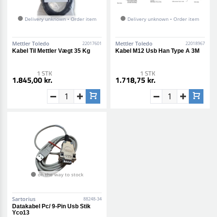
Delivery unknown • Order item
Delivery unknown • Order item
Mettler Toledo
Mettler Toledo
22017601
22018967
Kabel Til Mettler Vægt 35 Kg
Kabel M12 Usb Han Type A 3M
1 STK
1 STK
1.845,00 kr.
1.718,75 kr.
on the way to stock
Sartorius
88248-34
Datakabel Pc/ 9-Pin Usb Stik
Yco13