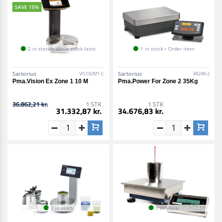
SAVE 15%
2 in stock • While stock lasts
1 in stock • Order item
Sartorius
Sartorius
VIS1X2M1-C
88248-2
Pma.Vision Ex Zone 1 10 M
Pma.Power For Zone 2 35Kg
36.862,21 kr.
1 STK
1 STK
31.332,87 kr.
34.676,83 kr.
3 in stock
1 in stock