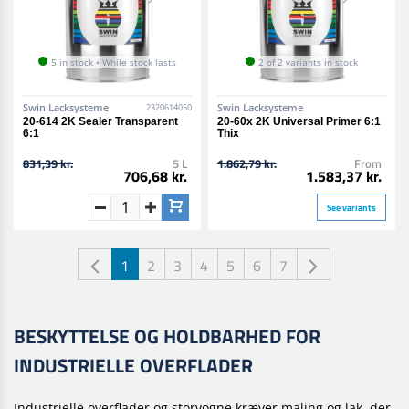
5 in stock • While stock lasts
2 of 2 variants in stock
Swin Lacksysteme
Swin Lacksysteme
2320614050
20-614 2K Sealer Transparent
20-60x 2K Universal Primer 6:1
6:1
Thix
831,39 kr.
5 L
1.862,79 kr.
From
706,68 kr.
1.583,37 kr.
See variants
1
2
3
4
5
6
7
BESKYTTELSE OG HOLDBARHED FOR
INDUSTRIELLE OVERFLADER
Industrielle overflader og storvogne kræver maling og lak, der