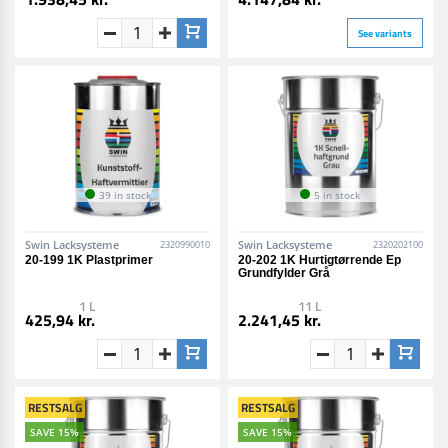
See variants
39 in stock
5 in stock
Swin Lacksysteme
Swin Lacksysteme
2320990010
2320202100
20-199 1K Plastprimer
20-202 1K Hurtigtørrende Ep
Grundfylder Grå
1 L
11 L
425,94 kr.
2.241,45 kr.
RESTSALG
RESTSALG
SAVE 15%
SAVE 15%