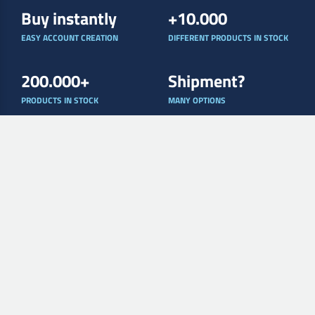
Buy instantly
+10.000
EASY ACCOUNT CREATION
DIFFERENT PRODUCTS IN STOCK
200.000+
Shipment?
PRODUCTS IN STOCK
MANY OPTIONS
Payment Methods
LINKS
My Page
My Orders
My Invoices
Terms and conditions
Cookie and privacy policy
Returns
Claims
Remote support
DELIVERY