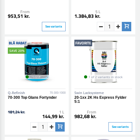
From
5 L
953,51 kr.
1.384,83 kr.
See variants
BLÅ RABAT
FAVORITE
SAVE 20%
105 in stock
1 of 2 variants in stock
Q-Refinish
Swin Lacksysteme
70-300-1000
70-300 Top Glans Fortynder
20-1xx 2K Hs Express Fylder
5:1
181,24 kr.
1 L
From
144,99 kr.
982,68 kr.
See variants