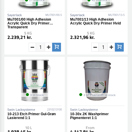
27 in stock
42 in stock
Sayerlack
Sayerlack
MU7001/00-5
MU7001/13-5
Mu7001/00 High Adhesion
Mu7001/13 High Adhesion
Acrylic Quick Dry Primer
Acrylic Quick Dry Primer Hvid
Transparent
5 KG
5 KG
2.239,21 kr.
2.321,96 kr.
3 in stock
3 of 3 variants in stock
Swin Lacksysteme
Swin Lacksysteme
2310213100
10-213 Etch Primer Gul-Grøn
10-30x 2K Washprimer
Lasierend 1:1
Pigmenteret 1:1
10 L
From
1.938,45 kr.
4.147,84 kr.