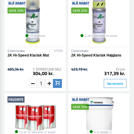
BLÅ RABAT
BLÅ RABAT
SAVE 25%
SAVE 25%
17 in stock
2 of 2 variants in stock
Colormatic
Colormatic
375330
2K Hi-Speed Klarlak Mat
2K Hi-Speed Klarlak Højglans
405,34 kr.
1 SPRAY(200 ML)
423,19 kr.
From
304,00 kr.
317,39 kr.
See variants
FAVORITE
BLÅ RABAT
SAVE 10%
12 of 12 variants in stock
3 in stock