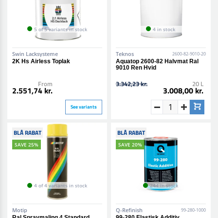
5 of 5 variants in stock
4 in stock
Swin Lacksysteme
Teknos
2600-82-9010-20
2K Hs Airless Toplak
Aquatop 2600-82 Halvmat Ral
9010 Ren Hvid
From
3.342,23 kr.
20 L
2.551,74 kr.
3.008,00 kr.
See variants
BLÅ RABAT
BLÅ RABAT
SAVE 25%
SAVE 20%
4 of 4 variants in stock
244 in stock
Motip
Q-Refinish
99-280-1000
Ral Spraymaling 4 Standard
99-280 Elastisk Additiv