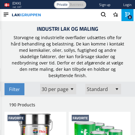
(DKK)
Private
Business
Sign up
Login
incl. VAT
0
Home
/
Maling og lak
/
Industri lak og maling
INDUSTRI LAK OG MALING
PRODUCTS
Storvogne og industrielle overflader udsættes ofte for
BLOG
hård behandling og belastning. De kan komme i kontakt
med kemikalier, olier, sollys, fugtighed og andre
BRANDS
skadelige faktorer, der kan forårsage skader og
nedbrydning over tid. Derfor er det afgørende at vælge
NEW IN
den rette maling, der kan tilbyde en holdbar og
beskyttende finish.
Filter
190 Products
FAVORITE
FAVORITE