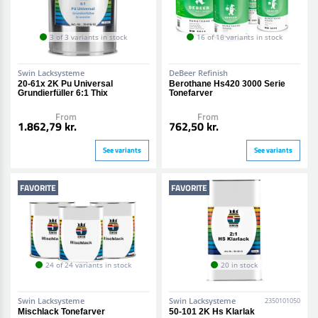
3 of 3 variants in stock
16 of 16 variants in stock
Swin Lacksysteme
DeBeer Refinish
20-61x 2K Pu Universal
Berothane Hs420 3000 Serie
Grundierfüller 6:1 Thix
Tonefarver
From
From
1.862,79 kr.
762,50 kr.
See variants
See variants
FAVORITE
FAVORITE
24 of 24 variants in stock
20 in stock
Swin Lacksysteme
Swin Lacksysteme
2350101050
Mischlack Tonefarver
50-101 2K Hs Klarlak