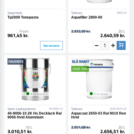
Sayerlack
Teknos
2800-20
Tp2009 Tonepasta
Aquafiller 2800-00
From
2.933,99 kr.
20 L
961,45 kr.
2.640,59 kr.
See variants
FAVORITE
BLÅ RABAT
SAVE 10%
4 in stock
6 in stock
Swin Lacksysteme
Teknos
40-9006-10
2650-9010-20
40-9006-10 2K Hs Decklack Ral
Aquacoat 2650-03 Ral 9010 Ren
9006 Hvid Aluminium
Hvid
10 L
2.951,68 kr.
20 L
3.010,51 kr.
2.656,51 kr.