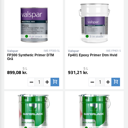
4 in stock
3 in stock
Valspar
Valspar
IME-FP300-5L
IME-FP401-5
FP300 Synthetic Primer DTM
Fp401 Epoxy Primer Dtm Hvid
Grå
5 L
5 L
899,08 kr.
931,21 kr.