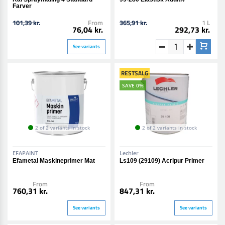
Farver
101,39 kr.
From
365,91 kr.
1 L
76,04 kr.
292,73 kr.
See variants
RESTSALG
SAVE 0%
2 of 2 variants in stock
2 of 2 variants in stock
EFAPAINT
Lechler
Efametal Maskineprimer Mat
Ls109 (29109) Acripur Primer
From
From
760,31 kr.
847,31 kr.
See variants
See variants