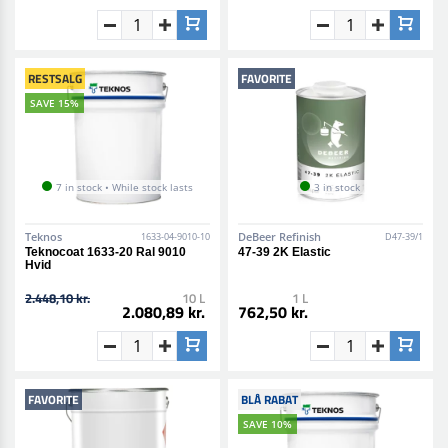
RESTSALG
FAVORITE
SAVE 15%
7 in stock • While stock lasts
3 in stock
Teknos
DeBeer Refinish
1633-04-9010-10
D47-39/1
Teknocoat 1633-20 Ral 9010
47-39 2K Elastic
Hvid
2.448,10 kr.
10 L
1 L
2.080,89 kr.
762,50 kr.
FAVORITE
BLÅ RABAT
SAVE 10%