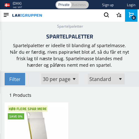
(DKK)
Private
Business
Sign up
Login
incl. VAT
0
Home
/
Spartel, tætning og lim
/
Spartler og fugetilbehør
/
Spartelpaletter
PRODUCTS
SPARTELPALETTER
BLOG
Spartelpaletter er ideelle til blanding af spartelmasse.
Når du er færdig, rives papirarket blot af, så du får et nyt
BRANDS
frisk lag til næste brug. Spartelmasse blandes med
hærder og påføres nemt med en spartel.
NEW IN
Filter
1 Products
KØB FLERE SPAR MERE
SAVE 0%