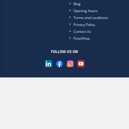
Blog
Opening Hours
Terms and conditions
Privacy Policy
Contact Us
FinishFlow
FOLLOW US ON
Get the Scan2Web app now
Choose online store
Lakgruppen.dk