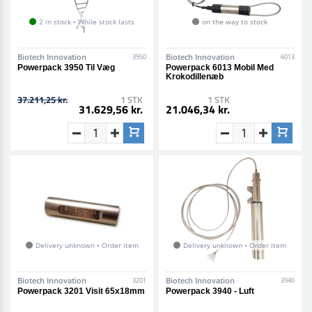
2 in stock • While stock lasts
on the way to stock
Biotech Innovation
Biotech Innovation
3950
6013
Powerpack 3950 Til Væg
Powerpack 6013 Mobil Med
Krokodillenæb
37.211,25 kr.
1 STK
1 STK
31.629,56 kr.
21.046,34 kr.
Delivery unknown • Order item
Delivery unknown • Order item
Biotech Innovation
Biotech Innovation
3201
3940
Powerpack 3201 Visit 65x18mm
Powerpack 3940 - Luft