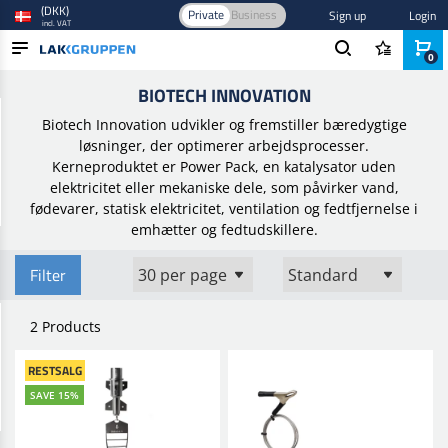
(DKK)
Private
Business
Sign up
Login
incl. VAT
0
Home
/
Brands
/
Biotech Innovation
BIOTECH INNOVATION
PRODUCTS
Biotech Innovation udvikler og fremstiller bæredygtige
BLOG
løsninger, der optimerer arbejdsprocesser.
Kerneproduktet er Power Pack, en katalysator uden
BRANDS
elektricitet eller mekaniske dele, som påvirker vand,
fødevarer, statisk elektricitet, ventilation og fedtfjernelse i
NEW IN
emhætter og fedtudskillere.
Filter
2 Products
RESTSALG
SAVE 15%