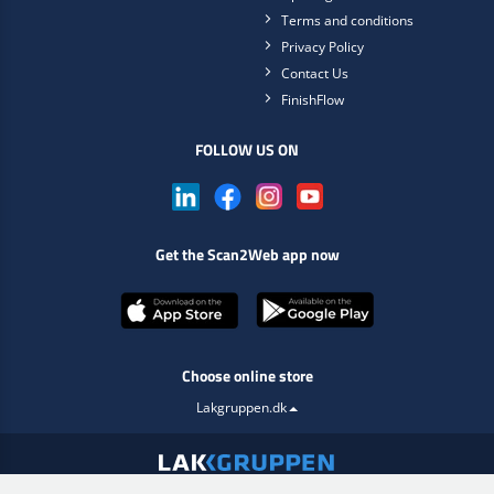
Returns
Claims
Remote support
DELIVERY
INFORMATION
Blog
Opening Hours
Terms and conditions
Privacy Policy
Contact Us
FinishFlow
FOLLOW US ON
Get the Scan2Web app now