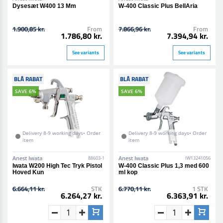
Dysesæt W400 13 Mm
W-400 Classic Plus BellAria
1.900,85 kr.
From
7.866,96 kr.
From
1.786,80 kr.
7.394,94 kr.
See variants
See variants
BLÅ RABAT
BLÅ RABAT
SAVE 6%
SAVE 6%
Delivery 8-9 working days• Order
Delivery 8-9 working days• Order
item
item
Anest Iwata
Anest Iwata
88603-1
IW13241056
Iwata W200 High Tec Tryk Pistol
W-400 Classic Plus 1,3 med 600
Hoved Kun
ml kop
6.664,11 kr.
STK
6.770,11 kr.
1 STK
6.264,27 kr.
6.363,91 kr.