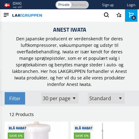
(DKK)
Private
Business
Sign up
Login
incl. VAT
0
Home
/
Brands
/
Anest Iwata
ANEST IWATA
PRODUCTS
Den japanske producent er verdenskendt for deres
BLOG
luftkompressorer, vakuumpumper og udstyr til
overfladebehandling. Iwata er især kendt for deres
BRANDS
mange sprøjtepistoler, som er et populært valg i
sprøjtekabinen og benyttes mange steder i auto- og
NEW IN
lakbranchen. Her hos LAKGRUPPEN forhandler vi Anest
Iwata produkter, og her vil du se alle vores produkter
indenfor Anest Iwata.
Filter
12 Products
BLÅ RABAT
BLÅ RABAT
SAVE 6%
SAVE 6%