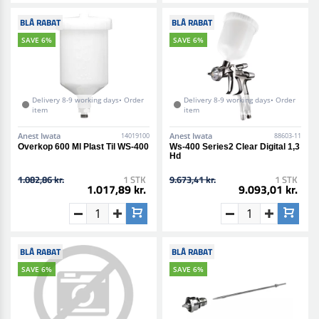
BLÅ RABAT
BLÅ RABAT
SAVE 6%
SAVE 6%
Delivery 8-9 working days• Order
Delivery 8-9 working days• Order
item
item
Anest Iwata
Anest Iwata
14019100
88603-11
Overkop 600 Ml Plast Til WS-400
Ws-400 Series2 Clear Digital 1,3
Hd
1.082,86 kr.
1 STK
9.673,41 kr.
1 STK
1.017,89 kr.
9.093,01 kr.
BLÅ RABAT
BLÅ RABAT
SAVE 6%
SAVE 6%