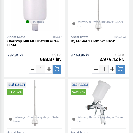
1 in stock
Delivery 8-9 working days• Order
item
Anest Iwata
Anest Iwata
88603-4
88603-22
Overkop 600 Ml Til W400 PCG-
Dyse Sæt 13 Mm W400Wb
6P-M
732,84 kr.
1 STK
3.163,96 kr.
1 STK
688,87 kr.
2.974,12 kr.
BLÅ RABAT
BLÅ RABAT
SAVE 6%
SAVE 6%
Delivery 8-9 working days• Order
Delivery 8-9 working days• Order
item
item
Anest Iwata
Anest Iwata