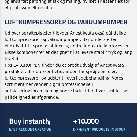
OVERFLADEBEHANDLING FRA ANEST IWATA
SPRØJTEPISTOLER TIL AUTOLAKERING
Anest Iwata er anerkendt for deres avancerede
sprøjtepistoler, som bruges bredt i bilindustrien og andre
overfladebehandlingsmiljøer. Deres produkter sikrer præcis
og ensartet påføring af lak og maling, hvilket er essentielt for
et professionelt resultat.
LUFTKOMPRESSORER OG VAKUUMPUMPER
Ud over sprøjtepistoler tilbyder Anest Iwata også pålidelige
luftkompressorer og vakuumpumper, der understøtter
effektiv drift i sprøjtekabiner og andre industrielle processer.
Disse komponenter er designet til at levere stabilt tryk og lang
levetid.
Hos LAKGRUPPEN finder du et bredt udvalg af Anest Iwata
produkter, der dækker behov inden for sprøjtepistoler,
luftkompressorer og udstyr til overfladebehandling. Vores
sortiment henvender sig til professionelle i