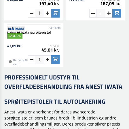
197,40 kr.
167,05 kr.
BLÅ RABAT
SAVE 6%
Delivery 8-9 working days• Order
item
Anest Iwata
94011240
Laksi til Iwata sprøjtepistol
47,89 kr.
1 STK
45,01 kr.
PROFESSIONELT UDSTYR TIL