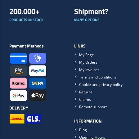
autolakeringsbranchen og andre industrier, hvor kvalitet og
pålidelighed er afgørende.
Buy instantly
+10.000
EASY ACCOUNT CREATION
DIFFERENT PRODUCTS IN STOCK
200.000+
Shipment?
PRODUCTS IN STOCK
MANY OPTIONS
Payment Methods
LINKS
My Page
My Orders
My Invoices
Terms and conditions
Cookie and privacy policy