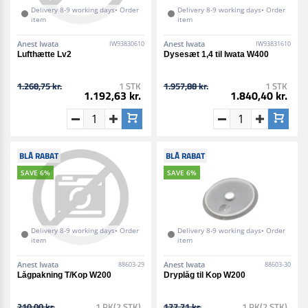
Delivery 8-9 working days• Order
Delivery 8-9 working days• Order
item
item
Anest Iwata
Anest Iwata
IW93830610
IW93831610
Lufthætte Lv2
Dysesæt 1,4 til Iwata W400
1.268,75 kr.
1 STK
1.957,88 kr.
1 STK
1.192,63 kr.
1.840,40 kr.
BLÅ RABAT
BLÅ RABAT
SAVE 6%
SAVE 6%
Delivery 8-9 working days• Order
Delivery 8-9 working days• Order
item
item
Anest Iwata
Anest Iwata
88603-29
88603-30
Lågpakning T/Kop W200
Dryplåg til Kop W200
210,00 kr.
1 PK(2 STK)
177,71 kr.
1 PK(2 STK)