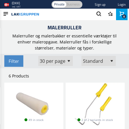
(DKK)
Private
Business
Sign up
Login
incl. VAT
0
Home
/
Værktøj og inventar
/
Håndværktøj
/
Malerruller
MALERRULLER
PRODUCTS
Malerruller og malerbakker er essentielle værktøjer til
BLOG
enhver maleropgave. Malerruller fås i forskellige
størrelser, materialer og typer.
BRANDS
Filter
NEW IN
6 Products
49 in stock
2 of 2 variants in stock