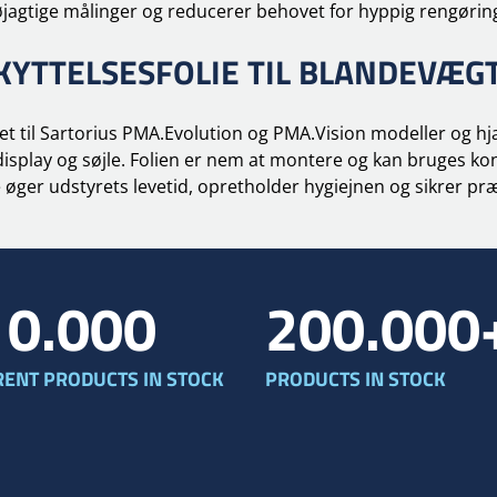
jagtige målinger og reducerer behovet for hyppig rengøring
KYTTELSESFOLIE TIL BLANDEVÆG
net til Sartorius PMA.Evolution og PMA.Vision modeller og hj
isplay og søjle. Folien er nem at montere og kan bruges kont
e øger udstyrets levetid, opretholder hygiejnen og sikrer pr
10.000
200.000
RENT PRODUCTS IN STOCK
PRODUCTS IN STOCK