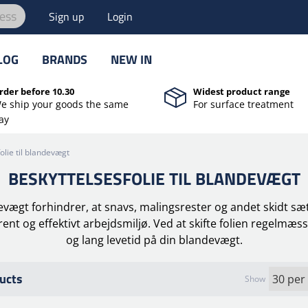
ess
Sign up
Login
LOG
BRANDS
NEW IN
rder before 10.30
Widest product range
e ship your goods the same
For surface treatment
ay
olie til blandevægt
BESKYTTELSESFOLIE TIL BLANDEVÆGT
devægt forhindrer, at snavs, malingsrester og andet skidt sæt
ent og effektivt arbejdsmiljø. Ved at skifte folien regelmæss
og lang levetid på din blandevægt.
ucts
Show