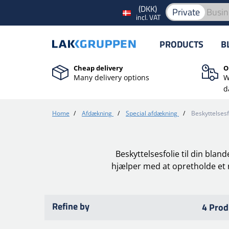
(DKK)
Private
Busin
incl. VAT
PRODUCTS
B
Cheap delivery
O
Many delivery options
W
d
Home
/
Afdækning
/
Special afdækning
/
Beskyttelsesf
Beskyttelsesfolie til din blan
hjælper med at opretholde et r
Refine by
4 Prod