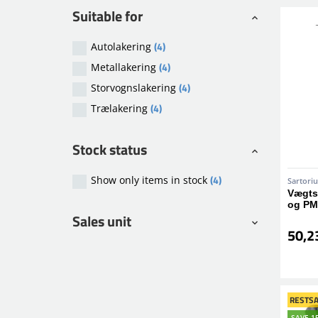
Suitable for
(4)
Autolakering
(4)
Metallakering
(4)
Storvognslakering
(4)
Trælakering
Stock status
(4)
Show only items in stock
Sartoriu
Vægts
og PM
Sales unit
50,23
RESTSA
SAVE 1