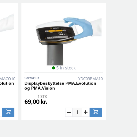
5 in stock
Sartorius
PMACO10
YDC03PMA10
olution
Displaybeskyttelse PMA.Evolution
og PMA.Vision
1 STK
69,00 kr.