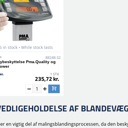
6 in stock • While stock lasts
s
88248-32
ybeskyttelse Pma.Quality og
ower
kr.
1 STK
235,72 kr.
VEDLIGEHOLDELSE AF BLANDEVÆ
e er en vigtig del af malingsblandingsprocessen, da den bes