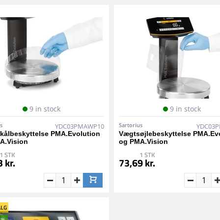
9 in stock
9 in stock
s
Sartorius
YDC03PMAWP10
YDC03
kålbeskyttelse PMA.Evolution
Vægtsøjlebeskyttelse PMA.Ev
A.Vision
og PMA.Vision
1 STK
1 STK
 kr.
73,69 kr.
LG
5%