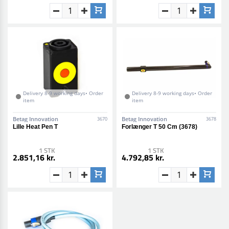
Delivery 8-9 working days• Order
Delivery 8-9 working days• Order
item
item
Betag Innovation
Betag Innovation
3670
3678
Lille Heat Pen T
Forlænger T 50 Cm (3678)
1 STK
1 STK
2.851,16 kr.
4.792,85 kr.