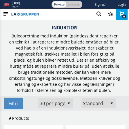
(DKK)
Private
Business
Sign up
Login
incl. VAT
0
Home
/
Smart repair
/
Bulereparation
/
Induktion
INDUKTION
PRODUCTS
Buleopretning med induktion (paintless dent repair) er
BLOG
en teknik til at reparere mindre bulede områder på biler.
Ved hjælp af en induktionsværktøjet, der skaber et
BRANDS
magnetisk felt, trækkes metallet i bilen forsigtigt på
plads, og bulen bliver rettet ud. Det er en effektiv og
NEW IN
hurtig måde at reparere mindre buler på, uden at skulle
bruge traditionelle metoder, der kan være mere
omkostningstunge og tidskrævende. Metoden kræver dog
erfaring og ekspertise og har visse begrænsninger i
forhold til størrelsen og kompleksiteten af bulen.
Filter
9 Products