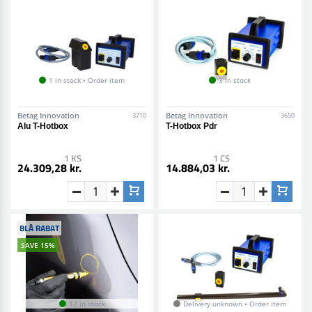
1 in stock • Order item
3 in stock
Betag Innovation
Betag Innovation
3710
3650
Alu T-Hotbox
T-Hotbox Pdr
1 KS
1 CS
24.309,28 kr.
14.884,03 kr.
BLÅ RABAT
SAVE 15%
12 in stock
Delivery unknown • Order item