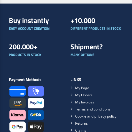
Buy instantly
+10.000
EASY ACCOUNT CREATION
DIFFERENT PRODUCTS IN STOCK
200.000+
Shipment?
PRODUCTS IN STOCK
MANY OPTIONS
Payment Methods
LINKS
My Page
My Orders
My Invoices
Terms and conditions
Cookie and privacy policy
Returns
Claims