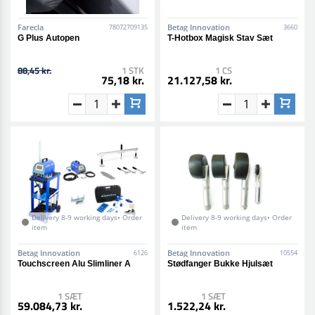
Farecla
Betag Innovation
78072709135
3660
G Plus Autopen
T-Hotbox Magisk Stav Sæt
88,45 kr.
1 STK
1 CS
75,18 kr.
21.127,58 kr.
Delivery 8-9 working days• Order
Delivery 8-9 working days• Order
item
item
Betag Innovation
Betag Innovation
6126
10554
Touchscreen Alu Slimliner A
Stødfanger Bukke Hjulsæt
1 SÆT
1 SÆT
59.084,73 kr.
1.522,24 kr.