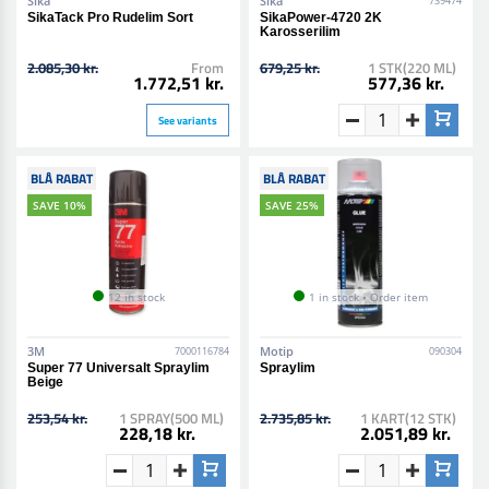
Sika
Sika
739474
SikaTack Pro Rudelim Sort
SikaPower-4720 2K
Karosserilim
2.085,30 kr.
From
679,25 kr.
1 STK(220 ML)
1.772,51 kr.
577,36 kr.
See variants
BLÅ RABAT
BLÅ RABAT
SAVE 10%
SAVE 25%
12 in stock
1 in stock • Order item
3M
Motip
7000116784
090304
Super 77 Universalt Spraylim
Spraylim
Beige
253,54 kr.
1 SPRAY(500 ML)
2.735,85 kr.
1 KART(12 STK)
228,18 kr.
2.051,89 kr.