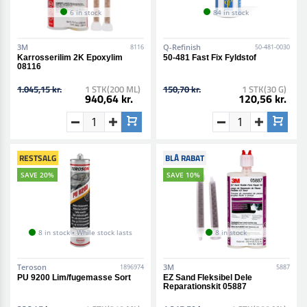
6 in stock
84 in stock
3M
Q-Refinish
8116
50-481-0030
Karrosserilim 2K Epoxylim
50-481 Fast Fix Fyldstof
08116
1.045,15 kr.
1 STK(200 ML)
150,70 kr.
1 STK(30 G)
940,64 kr.
120,56 kr.
RESTSALG
BLÅ RABAT
SAVE 20%
SAVE 10%
8 in stock • While stock lasts
8 in stock
Teroson
3M
1896974
5887
PU 9200 Lim/fugemasse Sort
EZ Sand Fleksibel Dele
Reparationskit 05887