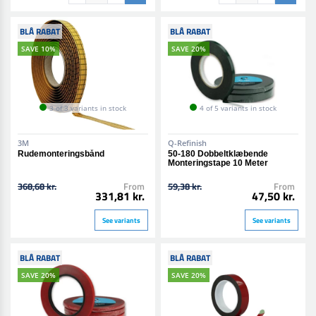
BLÅ RABAT
BLÅ RABAT
SAVE 10%
SAVE 20%
3 of 3 variants in stock
4 of 5 variants in stock
3M
Q-Refinish
Rudemonteringsbånd
50-180 Dobbeltklæbende
Monteringstape 10 Meter
368,68 kr.
From
59,38 kr.
From
331,81 kr.
47,50 kr.
See variants
See variants
BLÅ RABAT
BLÅ RABAT
SAVE 20%
SAVE 20%