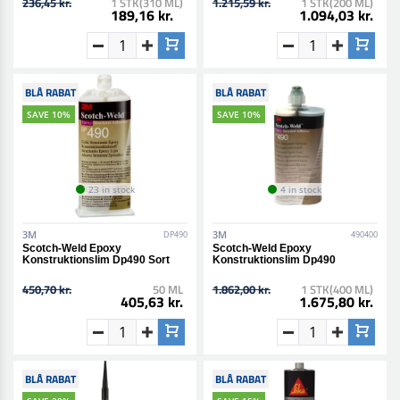
236,45 kr.
1 STK(310 ML)
1.215,59 kr.
1 STK(200 ML)
189,16 kr.
1.094,03 kr.
BLÅ RABAT
BLÅ RABAT
SAVE 10%
SAVE 10%
23 in stock
4 in stock
3M
3M
DP490
490400
Scotch-Weld Epoxy
Scotch-Weld Epoxy
Konstruktionslim Dp490 Sort
Konstruktionslim Dp490
450,70 kr.
50 ML
1.862,00 kr.
1 STK(400 ML)
405,63 kr.
1.675,80 kr.
BLÅ RABAT
BLÅ RABAT