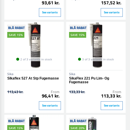
93,61 kr.
157,52 kr.
See variants
See variants
BLÅ RABAT
BLÅ RABAT
SAVE 15%
SAVE 15%
2 of 3 variants in stock
3 of 3 variants in stock
Sika
Sika
SIkaflex 527 At Stp Fugemasse
SikaFlex 221 Pu Lim- Og
Fugemasse
113,43 kr.
From
133,33 kr.
From
96,41 kr.
113,33 kr.
See variants
See variants
BLÅ RABAT
BLÅ RABAT
SAVE 15%
SAVE 20%