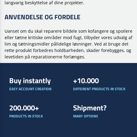
langvarig beskyttelse af dine projekter.
ANVENDELSE OG FORDELE
Uanset om du skal reparere bildele som kofangere og spoilere
eller tætne kritiske områder mod fugt, tilbyder vores udvalg af
lim og tætningsmidler pålidelige løsninger. Ved at bruge det
rette produkt forbedres holdbarheden, skader forebygges, og
levetiden på reparationerne forlænges.
Buy instantly
+10.000
EASY ACCOUNT CREATION
DIFFERENT PRODUCTS IN STOCK
200.000+
Shipment?
PRODUCTS IN STOCK
MANY OPTIONS