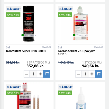
BLÅ RABAT
BLÅ RABAT
SAVE 10%
SAVE 10%
8 in stock
7 in stock
3M
3M
88405-67
88405-65
Kontaktlim Super Trim 08090
Karrosserilim 2K Epoxylim
08115
392,09 kr.
1 SPRAY(500 ML)
1.045,15 kr.
1 STK(200 ML)
352,88 kr.
940,64 kr.
BLÅ RABAT
BLÅ RABAT
SAVE 10%
SAVE 20%