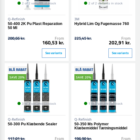
2 of 2 variants in stock
2 of 2 variants in stock
Q-Refinish
3M
50-400 2K Pu Plast Reparation
Hybrid Lim Og Fugemasse 760
50 Ml
200,66 kr.
From
225,45 kr.
From
160,53 kr.
202,91 kr.
See variants
See variants
BLÅ RABAT
BLÅ RABAT
SAVE 20%
SAVE 20%
3 of 3 variants in stock
1 of 3 variants in stock
Q-Refinish
Q-Refinish
50-300 Pu Klæbende Sealer
50-350 Ms Polymer
Klæbemiddel Tætningsmiddel
117,01 kr.
From
196,90 kr.
From