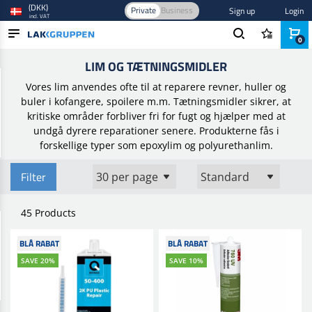
(DKK)
Private
Business
Sign up
Login
incl. VAT
0
Home
/
Spartel, tætning og lim
/
Lim og tætningsmidler
LIM OG TÆTNINGSMIDLER
PRODUCTS
Vores lim anvendes ofte til at reparere revner, huller og
BLOG
buler i kofangere, spoilere m.m. Tætningsmidler sikrer, at
kritiske områder forbliver fri for fugt og hjælper med at
BRANDS
undgå dyrere reparationer senere. Produkterne fås i
forskellige typer som epoxylim og polyurethanlim.
NEW IN
Filter
45 Products
BLÅ RABAT
BLÅ RABAT
SAVE 20%
SAVE 10%