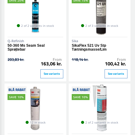
SAVE 20%
SAVE 15%
2 of 2 variants in stock
2 of 3 variants in stock
Q-Refinish
Sika
50-360 Ms Seam Seal
SikaFlex 521 Uv Stp
Sprøjtebar
Tætningsmasse/Lim
203,83 kr.
From
118,14 kr.
From
163,06 kr.
100,42 kr.
See variants
See variants
BLÅ RABAT
BLÅ RABAT
SAVE 10%
SAVE 10%
12 in stock
2 of 2 variants in stock