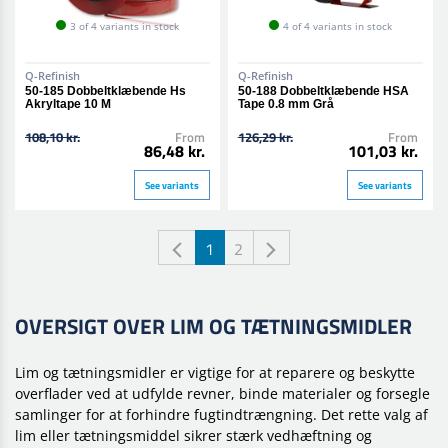
3 of 4 variants in stock
4 of 4 variants in stock
Q-Refinish
Q-Refinish
50-185 Dobbeltklæbende Hs
50-188 Dobbeltklæbende HSA
Akryltape 10 M
Tape 0.8 mm Grå
108,10 kr.
From
126,29 kr.
From
86,48 kr.
101,03 kr.
See variants
See variants
1
2
OVERSIGT OVER LIM OG TÆTNINGSMIDLER
Lim og tætningsmidler er vigtige for at reparere og beskytte
overflader ved at udfylde revner, binde materialer og forsegle
samlinger for at forhindre fugtindtrængning. Det rette valg af
lim eller tætningsmiddel sikrer stærk vedhæftning og