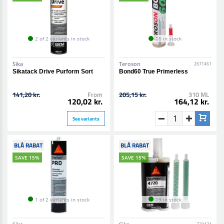
2 of 2 variants in stock
16 in stock
Sika
Teroson
2671461
Sikatack Drive Purform Sort
Bond60 True Primerless
141,20 kr.
From
205,15 kr.
310 ML
120,02 kr.
164,12 kr.
See variants
BLÅ RABAT
BLÅ RABAT
SAVE 15%
SAVE 15%
1 of 2 variants in stock
19 in stock