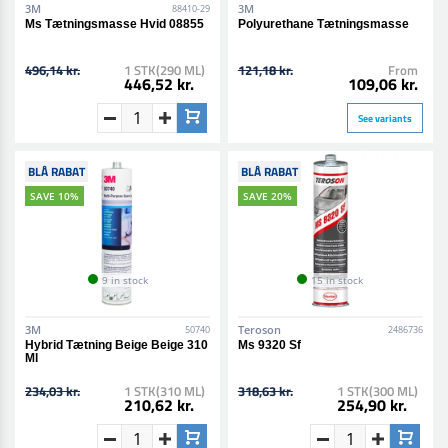
3M
3M
88410-29
Ms Tætningsmasse Hvid 08855
Polyurethane Tætningsmasse
496,14 kr.
1 STK(290 ML)
121,18 kr.
From
446,52 kr.
109,06 kr.
See variants
BLÅ RABAT
BLÅ RABAT
SAVE 10%
SAVE 20%
9 in stock
15 in stock
3M
Teroson
50740
2486736
Hybrid Tætning Beige Beige 310
Ms 9320 Sf
Ml
234,03 kr.
1 STK(310 ML)
318,63 kr.
1 STK(300 ML)
210,62 kr.
254,90 kr.