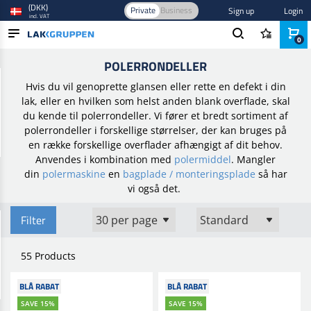
(DKK)
Private
Business
Sign up
Login
incl. VAT
0
Home
/
Bilpleje og polering
/
Polering
/
Polerrondeller
POLERRONDELLER
PRODUCTS
Hvis du vil genoprette glansen eller rette en defekt i din
BLOG
lak, eller en hvilken som helst anden blank overflade, skal
du kende til polerrondeller. Vi fører et bredt sortiment af
BRANDS
polerrondeller i forskellige størrelser, der kan bruges på
en række forskellige overflader afhængigt af dit behov.
NEW IN
Anvendes i kombination med
polermiddel
. Mangler
din
polermaskine
en
bagplade / monteringsplade
så har
vi også det.
Filter
55 Products
BLÅ RABAT
BLÅ RABAT
SAVE 15%
SAVE 15%