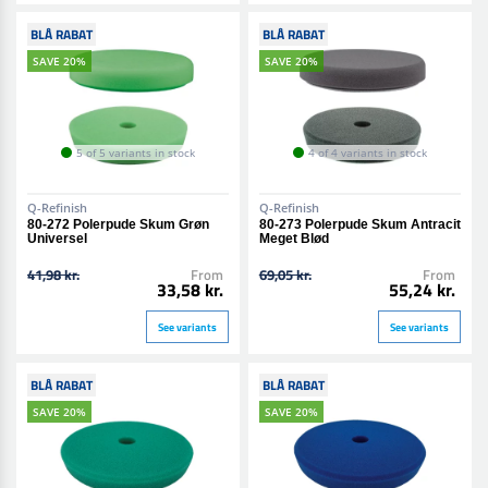
BLÅ RABAT
BLÅ RABAT
SAVE 20%
SAVE 20%
5 of 5 variants in stock
4 of 4 variants in stock
Q-Refinish
Q-Refinish
80-272 Polerpude Skum Grøn
80-273 Polerpude Skum Antracit
Universel
Meget Blød
41,98 kr.
From
69,05 kr.
From
33,58 kr.
55,24 kr.
See variants
See variants
BLÅ RABAT
BLÅ RABAT
SAVE 20%
SAVE 20%