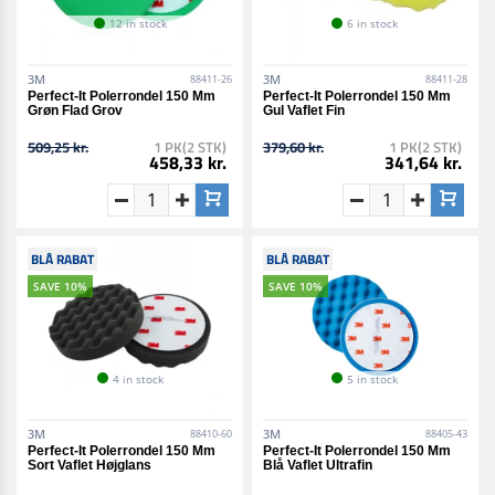
12 in stock
6 in stock
3M
3M
88411-26
88411-28
Perfect-It Polerrondel 150 Mm
Perfect-It Polerrondel 150 Mm
Grøn Flad Grov
Gul Vaflet Fin
509,25 kr.
1 PK(2 STK)
379,60 kr.
1 PK(2 STK)
458,33 kr.
341,64 kr.
BLÅ RABAT
BLÅ RABAT
SAVE 10%
SAVE 10%
4 in stock
5 in stock
3M
3M
88410-60
88405-43
Perfect-It Polerrondel 150 Mm
Perfect-It Polerrondel 150 Mm
Sort Vaflet Højglans
Blå Vaflet Ultrafin