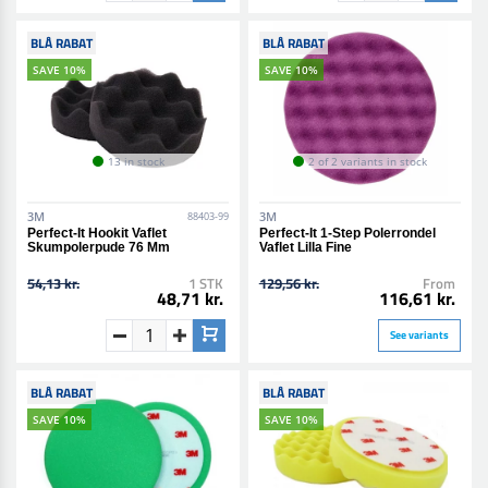
BLÅ RABAT
BLÅ RABAT
SAVE 10%
SAVE 10%
13 in stock
2 of 2 variants in stock
3M
3M
88403-99
Perfect-It Hookit Vaflet
Perfect-It 1-Step Polerrondel
Skumpolerpude 76 Mm
Vaflet Lilla Fine
54,13 kr.
1 STK
129,56 kr.
From
48,71 kr.
116,61 kr.
See variants
BLÅ RABAT
BLÅ RABAT
SAVE 10%
SAVE 10%