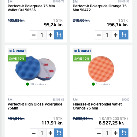
3M
3M
88405-72
88403-92
Perfect-It Polerpude 75 Mm
Perfect-It Polerpude Orange 75
Vaflet Gul 50536
Mm 50472
105,83 kr.
1 STK
218,60 kr.
1 STK
95,24 kr.
196,74 kr.
BLÅ RABAT
BLÅ RABAT
SAVE 10%
SAVE 10%
18 in stock
1 in stock
3M
3M
88405-69
69000
Perfect-It High Gloss Polerpude
Finesse-It Polerrondel Vaflet
75Mm
Orange 75 Mm
131,01 kr.
1 STK
7.252,50 kr.
1 KART(200 STK)
117,91 kr.
6.527,25 kr.