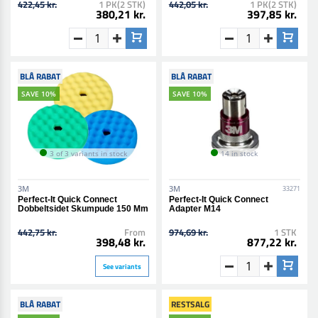
422,45 kr.
1 PK(2 STK)
442,05 kr.
1 PK(2 STK)
380,21 kr.
397,85 kr.
BLÅ RABAT
BLÅ RABAT
SAVE 10%
SAVE 10%
3 of 3 variants in stock
14 in stock
3M
3M
33271
Perfect-It Quick Connect
Perfect-It Quick Connect
Dobbeltsidet Skumpude 150 Mm
Adapter M14
442,75 kr.
From
974,69 kr.
1 STK
398,48 kr.
877,22 kr.
See variants
BLÅ RABAT
RESTSALG