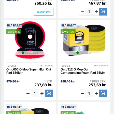
260,26 kr.
467,87 kr.
See variants
BLÅ RABAT
BLÅ RABAT
SAVE 15%
SAVE 15%
11 in stock
5 in stock
Farecla
Farecla
78072700153
78072700149
Gmc650 G Mop Super HIgh Cut
Gmc312 G Mop Gul
Pad 150Mm
Compounding Foam Pad 75Mm
279,86 kr.
1 STK
298,46 kr.
1 PK(5 STK)
237,88 kr.
253,69 kr.
BLÅ RABAT
BLÅ RABAT
SAVE 15%
SAVE 10%