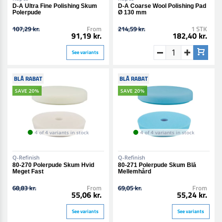
D-A Ultra Fine Polishing Skum
D-A Coarse Wool Polishing Pad
Polerpude
Ø 130 mm
107,29 kr.
From
214,59 kr.
1 STK
91,19 kr.
182,40 kr.
See variants
BLÅ RABAT
BLÅ RABAT
SAVE 20%
SAVE 20%
4 of 4 variants in stock
4 of 4 variants in stock
Q-Refinish
Q-Refinish
80-270 Polerpude Skum Hvid
80-271 Polerpude Skum Blå
Meget Fast
Mellemhård
68,83 kr.
From
69,05 kr.
From
55,06 kr.
55,24 kr.
See variants
See variants