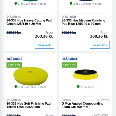
2 of 2 variants in stock
2 of 2 variants in stock
Q-Refinish
Q-Refinish
80-333 Hps Heavy Cutting Pad
80-333 Hps Medium Polishing
Green 125/140 x 20 Mm
Pad Blue 125/140 x 20 mm
325,33 kr.
From
325,33 kr.
From
260,26 kr.
260,26 kr.
See variants
See variants
BLÅ RABAT
BLÅ RABAT
SAVE 20%
SAVE 15%
2 of 2 variants in stock
14 in stock
Q-Refinish
Farecla
78072769182
80-333 Hps Soft Finishing Pad
G Mop Angled Compounding
Yellow 125/140x20 Mm
Foam Gul 150 mm
325,33 kr.
From
550,44 kr.
1 PK(2 STK)