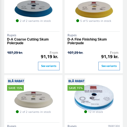
2 of 2 variants in stock
5 of 5 variants in stock
Rupes
Rupes
D-A Coarse Cutting Skum
D-A Fine Finishing Skum
Polerpude
Polerpude
107,29 kr.
From
107,29 kr.
From
91,19 kr.
91,19 kr.
See variants
See variants
BLÅ RABAT
BLÅ RABAT
SAVE 15%
SAVE 15%
2 of 2 variants in stock
12 in stock
Rupes
Rupes
9NW130H