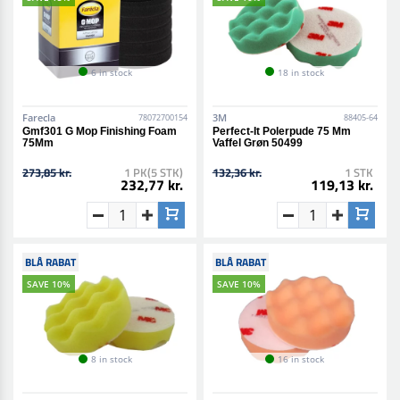
6 in stock
18 in stock
Farecla
3M
78072700154
88405-64
Gmf301 G Mop Finishing Foam
Perfect-It Polerpude 75 Mm
75Mm
Vaffel Grøn 50499
273,85 kr.
1 PK(5 STK)
132,36 kr.
1 STK
232,77 kr.
119,13 kr.
BLÅ RABAT
BLÅ RABAT
SAVE 10%
SAVE 10%
8 in stock
16 in stock