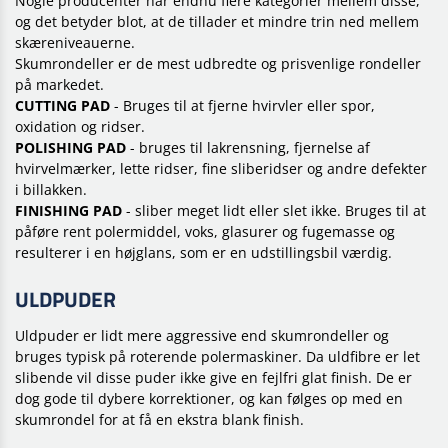
Nogle producenter har endnu flere kategorier mellem disse,
og det betyder blot, at de tillader et mindre trin ned mellem
skæreniveauerne.
Skumrondeller er de mest udbredte og prisvenlige rondeller
på markedet.
CUTTING PAD
- Bruges til at fjerne hvirvler eller spor,
oxidation og ridser.
POLISHING PAD
- bruges til lakrensning, fjernelse af
hvirvelmærker, lette ridser, fine sliberidser og andre defekter
i billakken.
FINISHING PAD
- sliber meget lidt eller slet ikke. Bruges til at
påføre rent polermiddel, voks, glasurer og fugemasse og
resulterer i en højglans, som er en udstillingsbil værdig.
ULDPUDER
Uldpuder er lidt mere aggressive end skumrondeller og
bruges typisk på roterende polermaskiner. Da uldfibre er let
slibende vil disse puder ikke give en fejlfri glat finish. De er
dog gode til dybere korrektioner, og kan følges op med en
skumrondel for at få en ekstra blank finish.