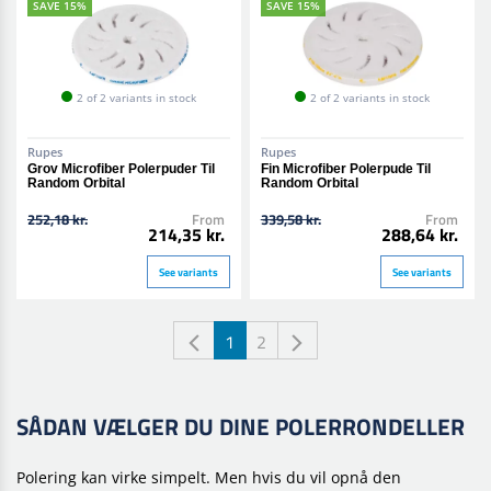
SAVE 15%
SAVE 15%
2 of 2 variants in stock
2 of 2 variants in stock
Rupes
Rupes
Grov Microfiber Polerpuder Til
Fin Microfiber Polerpude Til
Random Orbital
Random Orbital
252,18 kr.
From
339,58 kr.
From
214,35 kr.
288,64 kr.
See variants
See variants
1
2
SÅDAN VÆLGER DU DINE POLERRONDELLER
Polering kan virke simpelt. Men hvis du vil opnå den