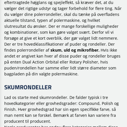
eftertragtede højglans og spejleffekt, så kræver det, at du
vælger det rigtige udstyr og tager forbehold for flere ting. Når
du vælger dine polerrondeller, skal du tænke på overfladens
aktuelle tilstand, typen af polermaskine, og hvilket
slutresultat du ønsker. Der er mange forskellige muligheder
og kombinationer, som kan gøre valget svært. Derfor vil vi
forsøge at give et kort overblik, der gør valget lidt nemmere.
Der er tre hovedklassifikationer af puder og rondeller. Der
findes polerrondeller af
skum, uld og mikrofiber.
Hvis ikke
andet er angivet kan hver af disse puder og rondeller bruges
på enten Dual Action Orbital eller Rotary Polisher, hvis
puden/rondellen har samme eller lidt større diameter som
bagpladen på din valgte polermaskine.
SKUMRONDELLER
Lad os starte med skumrondeller. De falder typisk i tre
hovedkategorier eller grovhedsgrader: Compound, Polish og
Finish. Hver grovhedsgrad har sin egen specifikke farve, så
man nemt kan se forskel. Bemærk at farven kan variere fra
producent til producent.