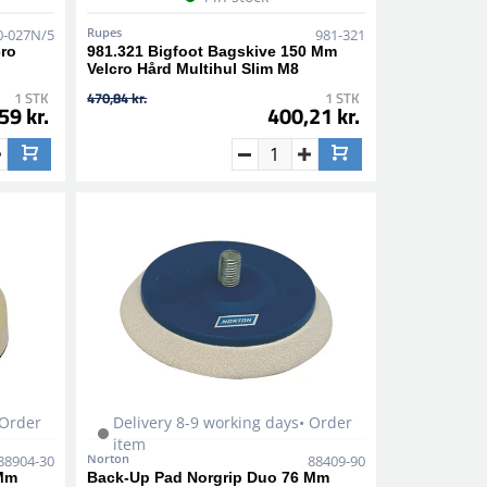
Rupes
0-027N/5
981-321
cro
981.321 Bigfoot Bagskive 150 Mm
Velcro Hård Multihul Slim M8
1 STK
470,84 kr.
1 STK
59 kr.
400,21 kr.
 Order
Delivery 8-9 working days• Order
item
Norton
88904-30
88409-90
 Mm
Back-Up Pad Norgrip Duo 76 Mm