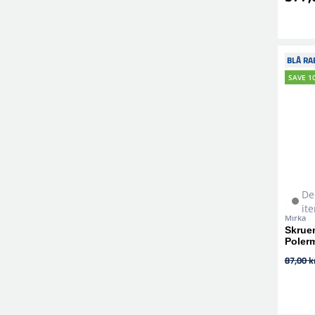
BLÅ RA
SAVE 1
De
it
Mirka
Skrue
Poler
87,00 kr