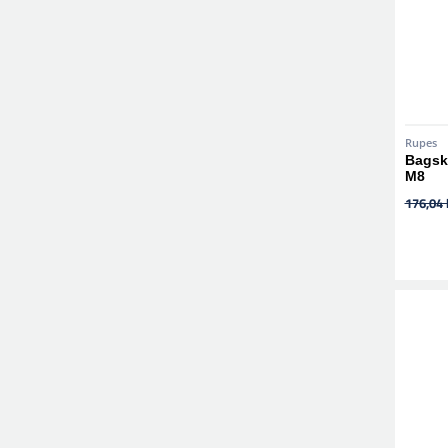
Rupes
Bagsk
M8
176,04 