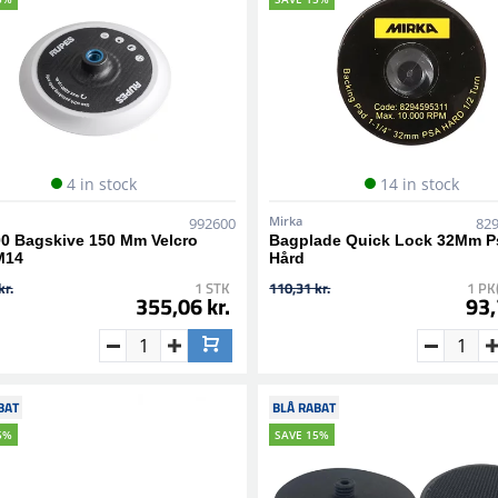
4 in stock
14 in stock
Mirka
992600
82
00 Bagskive 150 Mm Velcro
Bagplade Quick Lock 32Mm P
M14
Hård
kr.
1 STK
110,31 kr.
1 PK
355,06 kr.
93,
BAT
BLÅ RABAT
5%
SAVE 15%