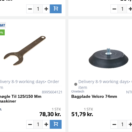
BAT
0%
livery 8-9 working days• Order
Delivery 8-9 working days•
em
item
Onetech
8995604121
NT
nøgle Til 125/150 Mm
Bagplade Velcro 74mm
maskiner
.
1 STK
1 STK
78,30 kr.
51,79 kr.