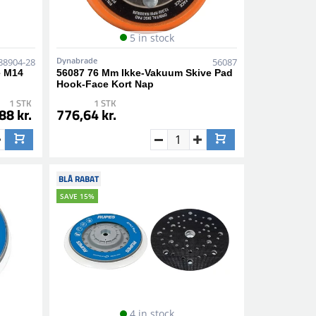
5 in stock
Dynabrade
88904-28
56087
e M14
56087 76 Mm Ikke-Vakuum Skive Pad
Hook-Face Kort Nap
1 STK
1 STK
88 kr.
776,64 kr.
BLÅ RABAT
SAVE 15%
4 in stock