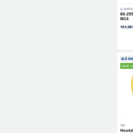
Q-Refin
80-25
M14
161,38 
BLÅ RA
SAVE 1
3M
Hooki