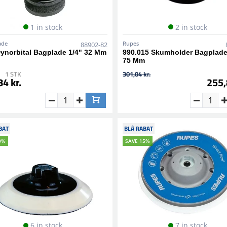
1 in stock
2 in stock
ade
Rupes
88902-82
ynorbital Bagplade 1/4" 32 Mm
990.015 Skumholder Bagplad
75 Mm
1 STK
301,04 kr.
4 kr.
255,
BAT
BLÅ RABAT
0%
SAVE 15%
6 in stock
7 in stock