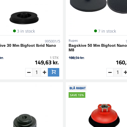
3 in stock
7 in stock
Rupes
995001/5
ive 30 Mm Bigfoot Ibrid Nano
Bagskive 50 Mm Bigfoot Nano 
M8
kr.
1 STK
188,54 kr.
149,63 kr.
160,
BLÅ RABAT
SAVE 15%