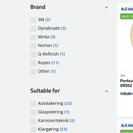
Brand
BLÅ RA
SAVE 1
(2)
3M
(3)
Dynabrade
(3)
Mirka
(1)
Norton
(1)
Q-Refinish
(11)
Rupes
(1)
Other
3M
(1)
Onetech
Perfe
09552
Suitable for
558,89 
(23)
Autolakering
(1)
Glaspolering
(2)
Karosseriteknik
BLÅ RA
(23)
Klargøring
SAVE 1