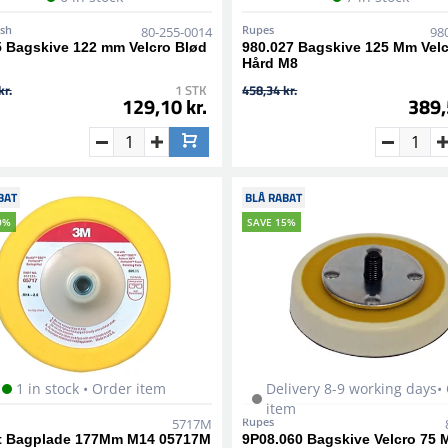
ish
Rupes
80-255-0014
98
5 Bagskive 122 mm Velcro Blød
980.027 Bagskive 125 Mm Vel
Hård M8
kr.
1 STK
458,34 kr.
129,10 kr.
389,
BAT
BLÅ RABAT
0%
SAVE 15%
1 in stock • Order item
Delivery 8-9 working days•
item
Rupes
5717M
t Bagplade 177Mm M14 05717M
9P08.060 Bagskive Velcro 75