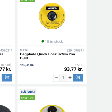
10 in stock
Mirka
94595311
8294596311
sa
Bagplade Quick Lock 32Mm Psa
Blød
(10 STK)
110,31 kr.
1 STK
77 kr.
93,77 kr.
BLÅ RABAT
SAVE 15%