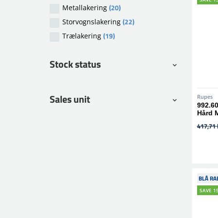
(20)
Metallakering
(22)
Storvognslakering
(19)
Trælakering
Stock status
Sales unit
Rupes
992.6
Hård 
417,71 
BLÅ RA
SAVE 1