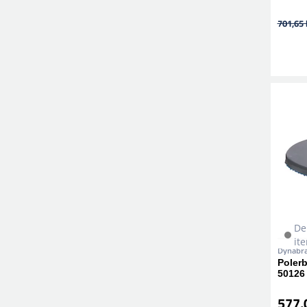
701,65 
De
it
Dynabr
Poler
50126
577,0