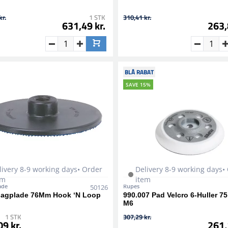
kr.
1 STK
310,41 kr.
631,49 kr.
263,
BLÅ RABAT
SAVE 15%
livery 8-9 working days• Order
Delivery 8-9 working days•
em
item
ade
Rupes
50126
bagplade 76Mm Hook ‘N Loop
990.007 Pad Velcro 6-Huller 7
M6
1 STK
307,29 kr.
9 kr.
261,