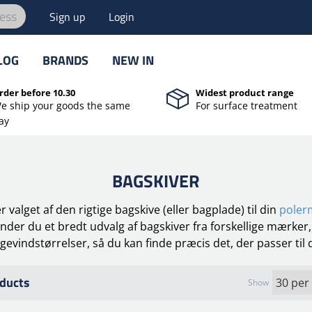
ess
Sign up
Login
LOG
BRANDS
NEW IN
rder before 10.30
Widest product range
e ship your goods the same
For surface treatment
ay
BAGSKIVER
 valget af den rigtige bagskive (eller bagplade) til din
poler
inder du et bredt udvalg af bagskiver fra forskellige mærker, 
 gevindstørrelser, så du kan finde præcis det, der passer til
ducts
Show