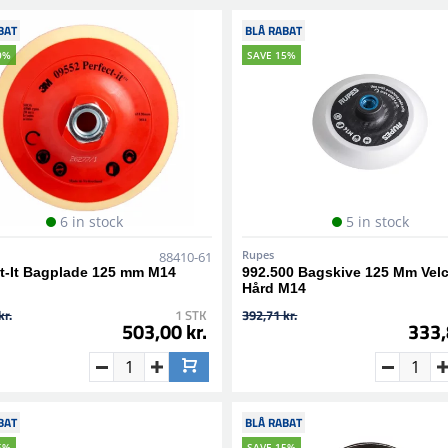
BAT
BLÅ RABAT
0%
SAVE 15%
6 in stock
5 in stock
Rupes
88410-61
ct-It Bagplade 125 mm M14
992.500 Bagskive 125 Mm Vel
Hård M14
kr.
1 STK
392,71 kr.
503,00 kr.
333,
BAT
BLÅ RABAT
5%
SAVE 15%