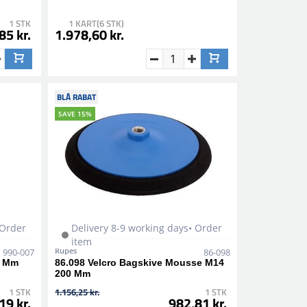
1 STK
1 KART(6 STK)
85 kr.
1.978,60 kr.
BLÅ RABAT
SAVE 15%
 Order
Delivery 8-9 working days• Order
item
Rupes
990-007
86-098
5 Mm
86.098 Velcro Bagskive Mousse M14
200 Mm
1 STK
1.156,25 kr.
1 STK
19 kr.
982,81 kr.