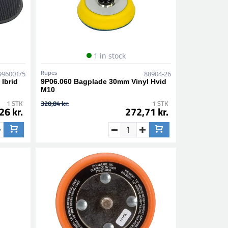
1 in stock
Rupes
996001/5
88904-26
Ibrid
9P06.060 Bagplade 30mm Vinyl Hvid
M10
1 STK
320,84 kr.
1 STK
26 kr.
272,71 kr.