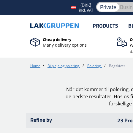
(DKK)
Private
Busin
incl. VAT
PRODUCTS
B
Cheap delivery
O
Many delivery options
W
d
Home
/
Bilpleje og polering
/
Polering
/
Bagskiver
Når det kommer til polering, er
de bedste resultater. Hos os f
forskellige
Refine by
23 Pro