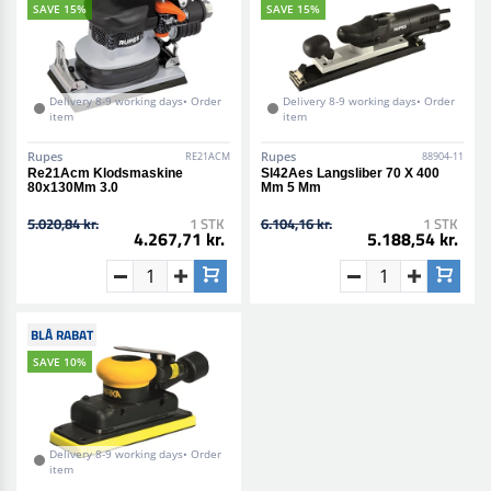
SAVE 15%
SAVE 15%
Delivery 8-9 working days• Order
Delivery 8-9 working days• Order
item
item
Rupes
Rupes
RE21ACM
88904-11
Re21Acm Klodsmaskine
Sl42Aes Langsliber 70 X 400
80x130Mm 3.0
Mm 5 Mm
5.020,84 kr.
1 STK
6.104,16 kr.
1 STK
4.267,71 kr.
5.188,54 kr.
BLÅ RABAT
SAVE 10%
Delivery 8-9 working days• Order
item