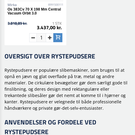
Mirka
8991500111
Os 383Cv 70 X 198 Mm Central
Vacuum Orbit 3.0
3.818,89 kr.
1 STK
3.437,00 kr.
OVERSIGT OVER RYSTEPUDSERE
Rystepudsere er populære slibemaskiner, som bruges til at
opnå en jævn og glat overflade på træ, metal og andre
materialer. De cirkulære bevægelser gør dem særligt gode til
finslibning, og deres design med rektangulære eller
trekantede slibesåler gør det nemt at komme til i hjørner og
kanter. Rystepudsere er velegnede til både professionelle
håndværkere og private gør-det-selv-entusiaster.
ANVENDELSER OG FORDELE VED
RYSTEPUDSERE