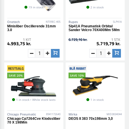
19 in stock
2 in stock
Onetech
Rupes
NT09EC-405
SLP41A
Minisliber Oscillerende 31mm
Slp41A Pneumatisk Orbital
3.0
Sander Velcro 70X400Mm 5Mm
1 KIT
6.729,16 kr.
1 STK
4.993,75 kr.
5.719,79 kr.
RESTSALG
BLÅ RABAT
SAVE 20%
SAVE 10%
1 in stock • While stock lasts
1 in stock
Chicago Pneumatic
Mirka
8941172640
MID3834044
Chicago Cp7264Cve Klodssliber
DEOS II 383 70x198mm 3,0
70 X 198Mm