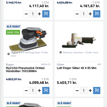
5.146,75 kr.
1 STK
4.624,08 kr.
1 STK
4.117,40 kr.
4.161,67 kr.
BLÅ RABAT
SAVE 15%
Delivery 8-9 working days• Order
Delivery unknown • Order item
item
Rupes
Other
88904-03
840
Re21Aln Pneumatisk Orbital
Luft Finger Sliber 40 X 85 Mm
Håndsliber 70X198Mm
4.822,91 kr.
1 STK
1 STK
4.099,48 kr.
5.403,71 kr.
BLÅ RABAT
BLÅ RABAT