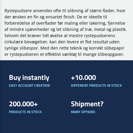
Rystepudsere anvendes ofte til slibning af større flader, hvor
der ønskes en fin og ensartet finish. De er ideelle til
forberedelse af overflader før maling eller lakering, fjernelse
af mindre ujævnheder og let slibning af træ, metal og plastik.
Selvom det kræver lidt øvelse at mestre rystepudserens
cirkulære bevægelser, kan den levere et flot resultat uden
synlige slibespor. Med den rette teknik og korrekt slibepapir
er rystepudseren et effektivt værktøj til mange slibeopgaver.
Buy instantly
+10.000
EASY ACCOUNT CREATION
DIFFERENT PRODUCTS IN STOCK
200.000+
Shipment?
PRODUCTS IN STOCK
MANY OPTIONS