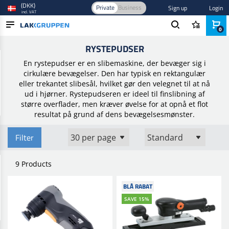
(DKK)
Private
Business
Sign up
Login
incl. VAT
0
Home
/
Slibning
/
Slibemaskiner
/
Rystepudser
RYSTEPUDSER
PRODUCTS
En rystepudser er en slibemaskine, der bevæger sig i
BLOG
cirkulære bevægelser. Den har typisk en rektangulær
eller trekantet slibesål, hvilket gør den velegnet til at nå
BRANDS
ud i hjørner. Rystepudseren er ideel til finslibning af
større overflader, men kræver øvelse for at opnå et flot
NEW IN
resultat på grund af dens bevægelsesmønster.
Filter
9 Products
BLÅ RABAT
SAVE 15%