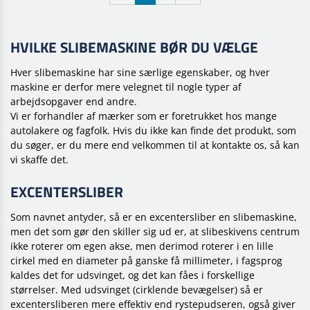
HVILKE SLIBEMASKINE BØR DU VÆLGE
Hver slibemaskine har sine særlige egenskaber, og hver
maskine er derfor mere velegnet til nogle typer af
arbejdsopgaver end andre.
Vi er forhandler af mærker som er foretrukket hos mange
autolakere og fagfolk. Hvis du ikke kan finde det produkt, som
du søger, er du mere end velkommen til at kontakte os, så kan
vi skaffe det.
EXCENTERSLIBER
Som navnet antyder, så er en excentersliber en slibemaskine,
men det som gør den skiller sig ud
er, at slibeskivens centrum
ikke roterer om egen akse, men derimod roterer i en lille
cirkel med en diameter på ganske få millimeter, i fagsprog
kaldes det for udsvinget, og det kan fåes i forskellige
størrelser. Med udsvinget (cirklende bevægelser) så er
excentersliberen mere effektiv end rystepudseren, også giver