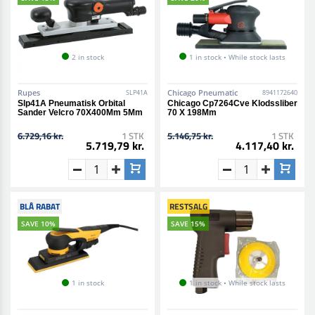
2 in stock
1 in stock • While stock lasts
Rupes
Chicago Pneumatic
SLP41A
8941172640
Slp41A Pneumatisk Orbital
Chicago Cp7264Cve Klodssliber
Sander Velcro 70X400Mm 5Mm
70 X 198Mm
6.729,16 kr.
1 STK
5.146,75 kr.
1 STK
5.719,79 kr.
4.117,40 kr.
BLÅ RABAT
RESTSALG
SAVE 10%
SAVE 15%
1 in stock
1 in stock • While stock lasts