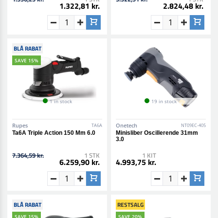
1.322,81 kr.
2.824,48 kr.
BLÅ RABAT
SAVE 15%
1 in stock
19 in stock
Rupes
Onetech
TA6A
NT09EC-405
Ta6A Triple Action 150 Mm 6.0
Minisliber Oscillerende 31mm
3.0
7.364,59 kr.
1 STK
1 KIT
6.259,90 kr.
4.993,75 kr.
BLÅ RABAT
RESTSALG
SAVE 15%
SAVE 20%