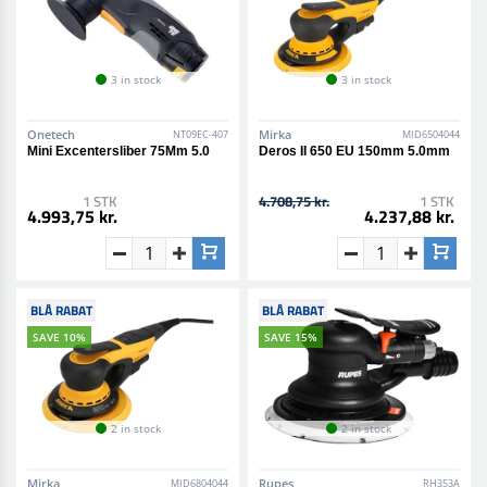
3 in stock
3 in stock
Onetech
Mirka
NT09EC-407
MID6504044
Mini Excentersliber 75Mm 5.0
Deros II 650 EU 150mm 5.0mm
1 STK
4.708,75 kr.
1 STK
4.993,75 kr.
4.237,88 kr.
BLÅ RABAT
BLÅ RABAT
SAVE 10%
SAVE 15%
2 in stock
2 in stock
Mirka
Rupes
MID6804044
RH353A