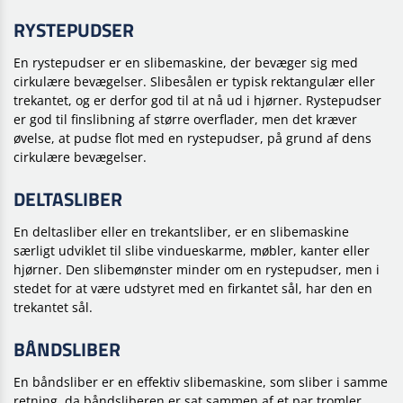
RYSTEPUDSER
En rystepudser er en slibemaskine, der bevæger sig med
cirkulære bevægelser. Slibesålen er typisk rektangulær eller
trekantet, og er derfor god til at nå ud i hjørner. Rystepudser
er god til finslibning af større overflader, men det kræver
øvelse, at pudse flot med en rystepudser, på grund af dens
cirkulære bevægelser.
DELTASLIBER
En deltasliber eller en trekantsliber, er en slibemaskine
særligt udviklet til slibe vindueskarme, møbler, kanter eller
hjørner. Den slibemønster minder om en rystepudser, men i
stedet for at være udstyret med en firkantet sål, har den en
trekantet sål.
BÅNDSLIBER
En båndsliber er en effektiv slibemaskine, som sliber i samme
retning, da båndsliberen
er sat sammen af et par tromler,