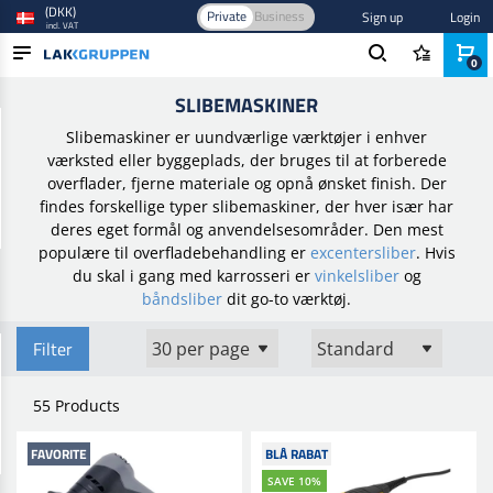
(DKK)
Private
Business
Sign up
Login
incl. VAT
0
Home
/
Slibning
/
Slibemaskiner
SLIBEMASKINER
PRODUCTS
Slibemaskiner er uundværlige værktøjer i enhver
BLOG
værksted eller byggeplads, der bruges til at forberede
overflader, fjerne materiale og opnå ønsket finish. Der
BRANDS
findes forskellige typer slibemaskiner, der hver især har
deres eget formål og anvendelsesområder. Den mest
NEW IN
populære til overfladebehandling er
excentersliber
. Hvis
du skal i gang med karrosseri er
vinkelsliber
og
båndsliber
dit go-to værktøj.
Filter
55 Products
FAVORITE
BLÅ RABAT
SAVE 10%