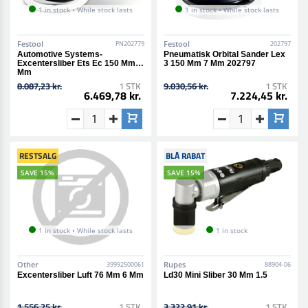
1 in stock • While stock lasts
1 in stock • While stock lasts
Festool
Festool
PN202779
202797
Automotive Systems-
Pneumatisk Orbital Sander Lex
Excentersliber Ets Ec 150 Mm 3
3 150 Mm 7 Mm 202797
Mm
8.087,23 kr.
1 STK
9.030,56 kr.
1 STK
6.469,78 kr.
7.224,45 kr.
RESTSALG
BLÅ RABAT
SAVE 15%
SAVE 15%
1 in stock • While stock lasts
1 in stock
Other
Rupes
39992500061
88904-06
Excentersliber Luft 76 Mm 6 Mm
Ld30 Mini Sliber 30 Mm 1.5
1.556,25 kr.
1 STK
3.322,91 kr.
1 STK