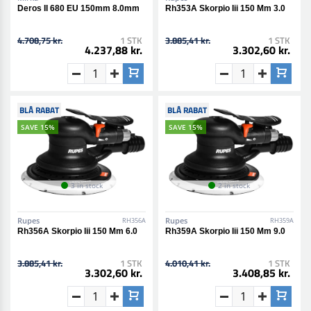
Deros II 680 EU 150mm 8.0mm
Rh353A Skorpio Iii 150 Mm 3.0
4.708,75 kr.
1 STK
3.885,41 kr.
1 STK
4.237,88 kr.
3.302,60 kr.
BLÅ RABAT
BLÅ RABAT
SAVE 15%
SAVE 15%
3 in stock
2 in stock
Rupes
Rupes
RH356A
RH359A
Rh356A Skorpio Iii 150 Mm 6.0
Rh359A Skorpio Iii 150 Mm 9.0
3.885,41 kr.
1 STK
4.010,41 kr.
1 STK
3.302,60 kr.
3.408,85 kr.