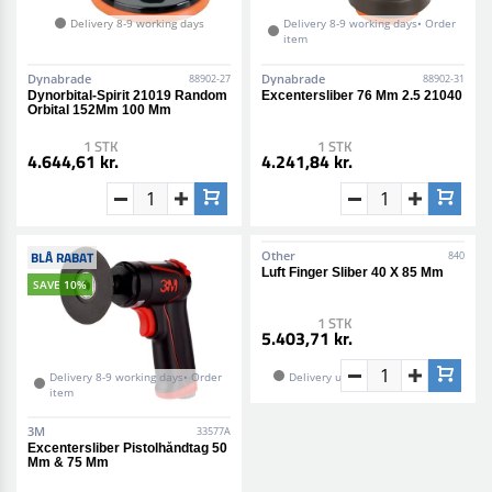
Delivery 8-9 working days
Delivery 8-9 working days• Order
item
Dynabrade
Dynabrade
88902-27
88902-31
Dynorbital-Spirit 21019 Random
Excentersliber 76 Mm 2.5 21040
Orbital 152Mm 100 Mm
1 STK
1 STK
4.644,61 kr.
4.241,84 kr.
BLÅ RABAT
Other
840
Luft Finger Sliber 40 X 85 Mm
SAVE 10%
1 STK
5.403,71 kr.
Delivery 8-9 working days• Order
Delivery unknown • Order item
item
3M
33577A
Excentersliber Pistolhåndtag 50
Mm & 75 Mm