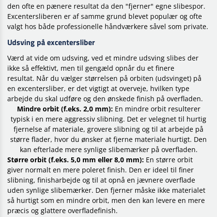
den ofte en pænere resultat da den "fjerner" egne slibespor.
Excentersliberen er af samme grund blevet populær og ofte
valgt hos både professionelle håndværkere såvel som private.
Udsving på excentersliber
Værd at vide om udsving, ved et mindre udsving slibes der
ikke så effektivt, men til gengæld opnår du et finere
resultat. Når du vælger størrelsen på orbiten (udsvinget) på
en excentersliber, er det vigtigt at overveje, hvilken type
arbejde du skal udføre og den ønskede finish på overfladen.
Mindre orbit (f.eks. 2,0 mm):
En mindre orbit resulterer
typisk i en mere aggressiv slibning. Det er velegnet til hurtig
fjernelse af materiale, grovere slibning og til at arbejde på
større flader, hvor du ønsker at fjerne materiale hurtigt. Den
kan efterlade mere synlige slibemærker på overfladen.
Større orbit (f.eks. 5,0 mm eller 8,0 mm):
En større orbit
giver normalt en mere poleret finish. Den er ideel til finer
slibning, finisharbejde og til at opnå en jævnere overflade
uden synlige slibemærker. Den fjerner måske ikke materialet
så hurtigt som en mindre orbit, men den kan levere en mere
præcis og glattere overfladefinish.