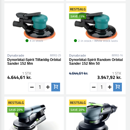
RESTSALG
SAVE 15%
4 in stock
2 in stock • While stock lasts
Dynabrade
Dynabrade
88902-25
88902-16
Dynorbital-Spirit Tilfældig Orbital
Dynorbital-Spirit Random Orbital
Sander 152 Mm
Sander 152 Mm 50
1 STK
4.644,61 kr.
1 STK
4.644,61 kr.
3.947,92 kr.
RESTSALG
RESTSALG
SAVE 20%
SAVE 20%