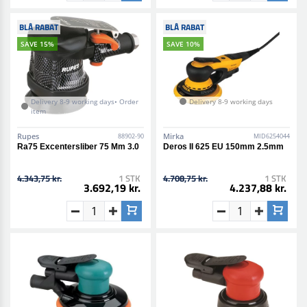
BLÅ RABAT
BLÅ RABAT
SAVE 15%
SAVE 10%
Delivery 8-9 working days• Order
Delivery 8-9 working days
item
Rupes
Mirka
88902-90
MID6254044
Ra75 Excentersliber 75 Mm 3.0
Deros II 625 EU 150mm 2.5mm
4.343,75 kr.
1 STK
4.708,75 kr.
1 STK
3.692,19 kr.
4.237,88 kr.