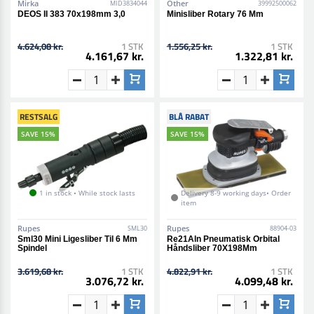
Mirka
Other
MID3834044
39992500062
DEOS II 383 70x198mm 3,0
Minisliber Rotary 76 Mm
4.624,08 kr.
1 STK
1.556,25 kr.
1 STK
4.161,67 kr.
1.322,81 kr.
RESTSALG
BLÅ RABAT
SAVE 15%
SAVE 15%
1 in stock • While stock lasts
Delivery 8-9 working days• Order
item
Rupes
Rupes
SML30
88904-03
Sml30 Mini Ligesliber Til 6 Mm
Re21Aln Pneumatisk Orbital
Spindel
Håndsliber 70X198Mm
3.619,68 kr.
1 STK
4.822,91 kr.
1 STK
3.076,72 kr.
4.099,48 kr.