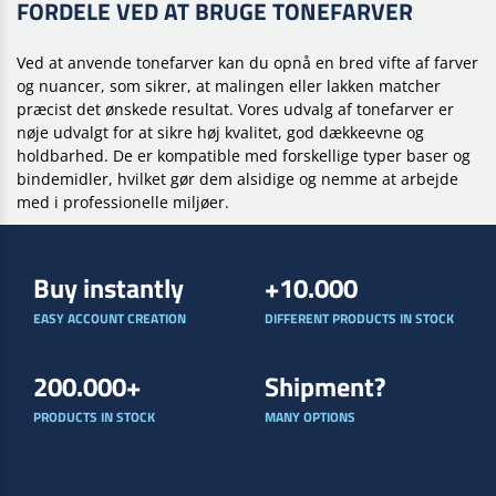
FORDELE VED AT BRUGE TONEFARVER
Ved at anvende tonefarver kan du opnå en bred vifte af farver
og nuancer, som sikrer, at malingen eller lakken matcher
præcist det ønskede resultat. Vores udvalg af tonefarver er
nøje udvalgt for at sikre høj kvalitet, god dækkeevne og
holdbarhed. De er kompatible med forskellige typer baser og
bindemidler, hvilket gør dem alsidige og nemme at arbejde
med i professionelle miljøer.
Buy instantly
+10.000
EASY ACCOUNT CREATION
DIFFERENT PRODUCTS IN STOCK
200.000+
Shipment?
PRODUCTS IN STOCK
MANY OPTIONS