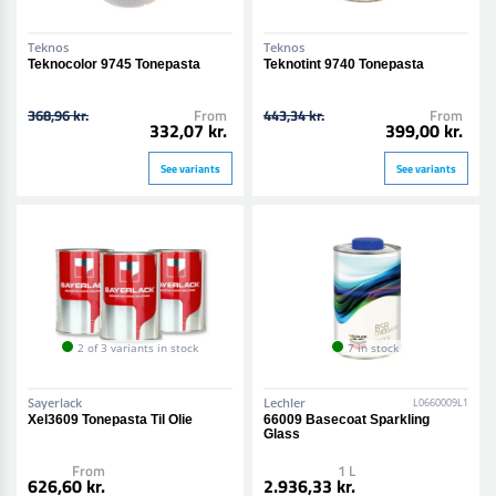
Teknos
Teknos
Teknocolor 9745 Tonepasta
Teknotint 9740 Tonepasta
368,96 kr.
From
443,34 kr.
From
332,07 kr.
399,00 kr.
See variants
See variants
2 of 3 variants in stock
7 in stock
Sayerlack
Lechler
L0660009L1
Xel3609 Tonepasta Til Olie
66009 Basecoat Sparkling
Glass
From
1 L
626,60 kr.
2.936,33 kr.