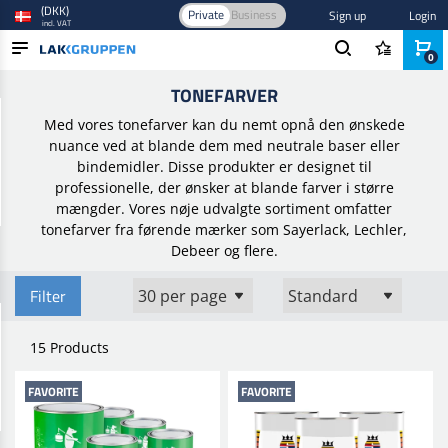
(DKK)
Private
Business
Sign up
Login
incl. VAT
0
Home
/
Maling og lak
/
Industri lak og maling
/
Tonefarver
TONEFARVER
PRODUCTS
Med vores tonefarver kan du nemt opnå den ønskede
BLOG
nuance ved at blande dem med neutrale baser eller
bindemidler. Disse produkter er designet til
BRANDS
professionelle, der ønsker at blande farver i større
mængder. Vores nøje udvalgte sortiment omfatter
NEW IN
tonefarver fra førende mærker som Sayerlack, Lechler,
Debeer og flere.
Filter
15 Products
FAVORITE
FAVORITE