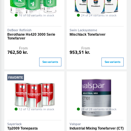
16 of 16 variants in stock
24 of 24 variants in stock
DeBeer Refinish
Swin Lacksysteme
Berothane Hs420 3000 Serie
Mischlack Tonefarver
Tonefarver
From
From
762,50 kr.
953,51 kr.
See variants
See variants
FAVORITE
12 of 12 variants in stock
28 of 28 variants in stock
Sayerlack
Valspar
Tp2009 Tonepasta
Industrial Mixing Tonefarver (CT)