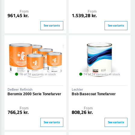
From
From
961,45 kr.
1.539,28 kr.
See variants
See variants
18 of 18 variants in stock
74 of 74 variants in stock
DeBeer Refinish
Lechler
Beromix 2000 Serie Tonefarver
Bsb Basecoat Tonefarver
From
From
766,25 kr.
808,26 kr.
See variants
See variants