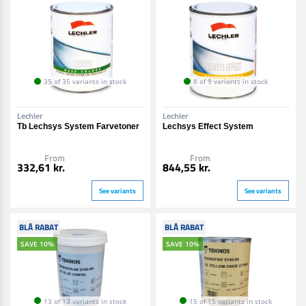
35 of 35 variants in stock
8 of 9 variants in stock
Lechler
Lechler
Tb Lechsys System Farvetoner
Lechsys Effect System
From
From
332,61 kr.
844,55 kr.
See variants
See variants
BLÅ RABAT
BLÅ RABAT
SAVE 10%
SAVE 10%
13 of 13 variants in stock
15 of 15 variants in stock