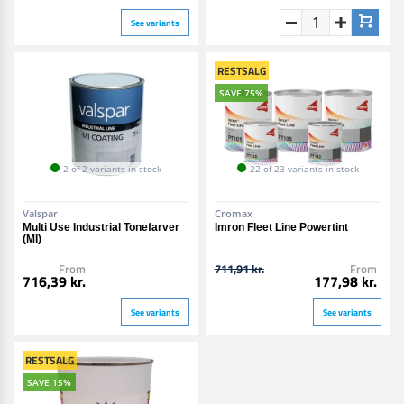
See variants
RESTSALG
SAVE 75%
2 of 2 variants in stock
22 of 23 variants in stock
Valspar
Cromax
Multi Use Industrial Tonefarver
Imron Fleet Line Powertint
(MI)
From
711,91 kr.
From
716,39 kr.
177,98 kr.
See variants
See variants
RESTSALG
SAVE 15%