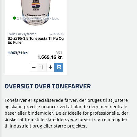
2 in stock • While stock lasts
Swin Lacksysteme
SZ-Z795-3,5
SZ-Z795-3,5 Tonepasta Til Pu Og
Ep Füller
1.963,71 kr.
35 L
1.669,16 kr.
OVERSIGT OVER TONEFARVER
Tonefarver er specialiserede farver, der bruges til at justere
og skabe præcise nuancer ved at blande dem med neutrale
baser eller bindemidler. De er ideelle for professionelle, der
ønsker at fremstille skræddersyede farver i større mængder
til industrielt brug eller større projekter.